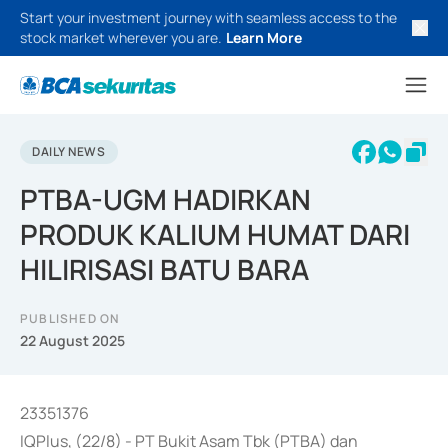
Start your investment journey with seamless access to the
stock market wherever you are.
Learn More
DAILY NEWS
PTBA-UGM HADIRKAN
PRODUK KALIUM HUMAT DARI
HILIRISASI BATU BARA
PUBLISHED ON
22 August 2025
23351376
IQPlus, (22/8) - PT Bukit Asam Tbk (PTBA) dan