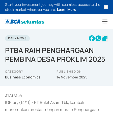
Start your investment journey with seamless access to the
stock market wherever you are.
Learn More
DAILY NEWS
PTBA RAIH PENGHARGAAN
PEMBINA DESA PROKLIM 2025
CATEGORY
PUBLISHED ON
Business Economics
14 November 2025
31737354
IQPlus, (14/11) - PT Bukit Asam Tbk, kembali
menorehkan prestasi dengan meraih Penghargaan