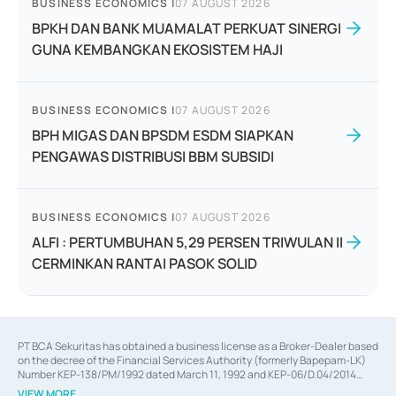
BUSINESS ECONOMICS
|
07 AUGUST 2026
BPKH DAN BANK MUAMALAT PERKUAT SINERGI
GUNA KEMBANGKAN EKOSISTEM HAJI
BUSINESS ECONOMICS
|
07 AUGUST 2026
BPH MIGAS DAN BPSDM ESDM SIAPKAN
PENGAWAS DISTRIBUSI BBM SUBSIDI
BUSINESS ECONOMICS
|
07 AUGUST 2026
ALFI : PERTUMBUHAN 5,29 PERSEN TRIWULAN II
CERMINKAN RANTAI PASOK SOLID
PT BCA Sekuritas has obtained a business license as a Broker-Dealer based
on the decree of the Financial Services Authority (formerly Bapepam-LK)
Number KEP-138/PM/1992 dated March 11, 1992 and KEP-06/D.04/2014
dated February 28, 2014, a business license as an Underwriter based on the
VIEW MORE