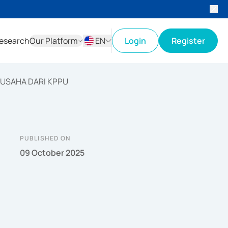
esearch
Our Platform
EN
Login
Register
ID
EN
USAHA DARI KPPU
PUBLISHED ON
09 October 2025