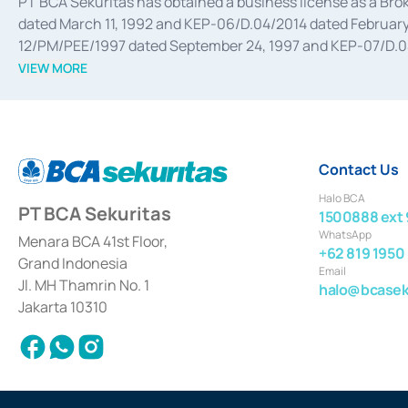
PT BCA Sekuritas has obtained a business license as a Br
dated March 11, 1992 and KEP-06/D.04/2014 dated February 
12/PM/PEE/1997 dated September 24, 1997 and KEP-07/D.04/2
divestments, and joint ventures based on the decree of the
VIEW MORE
Advisory Services for mergers, acquisitions, divestments, 
February 3, 2017, and several other business licenses from
Money Market whose license was issued in 2017 and other b
Settlement of Commercial Paper Transactions whose licens
Contact Us
Halo BCA
PT BCA Sekuritas
1500888 ext 
WhatsApp
Menara BCA 41st Floor,
+62 819 1950
Grand Indonesia
Email
Jl. MH Thamrin No. 1
halo@bcaseku
Jakarta 10310