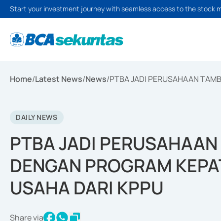
Start your investment journey with seamless access to the stock 
Home
/
Latest News
/
News
/
PTBA JADI PERUSAHAAN TAM
DAILY NEWS
PTBA JADI PERUSAHAA
DENGAN PROGRAM KEPA
USAHA DARI KPPU
Share via