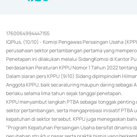
1760064994447155
IQPlus, (10/10) - Komisi Pengawas Persaingan Usaha (KP
perusahaan sektor pertambangan pertama yang mempero
Penetapan ini dilakukan melalui SidangKomisi di Kantor Pu
berdasarkan Peraturan KPPU Nomor 1 Tahun 2022 tentan
Dalam siaran pers KPPU (9/10) Sidang dipimpinoleh Hilma
Anggota KPPU, baik secaraluring maupun daring sebagai 
berlaku selama lima tahun sejak tanggal penetapan.
KPPU menyambut langkah PTBA sebagai tonggak penting 
sektor pertambangan, serta mengapresiasi inisiatif PTBA
kepatuhan di sektor tersebut. KPPU juga menegaskan bahwa
"Program Kepatuhan Persaingan Usaha bersifat dinamis d
perubahan struktur pasar serta praktik bisnis yang berkem