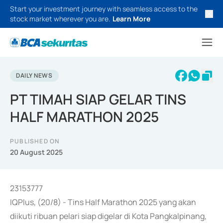
Start your investment journey with seamless access to the
stock market wherever you are.
Learn More
DAILY NEWS
PT TIMAH SIAP GELAR TINS
HALF MARATHON 2025
PUBLISHED ON
20 August 2025
23153777
IQPlus, (20/8) - Tins Half Marathon 2025 yang akan
diikuti ribuan pelari siap digelar di Kota Pangkalpinang,