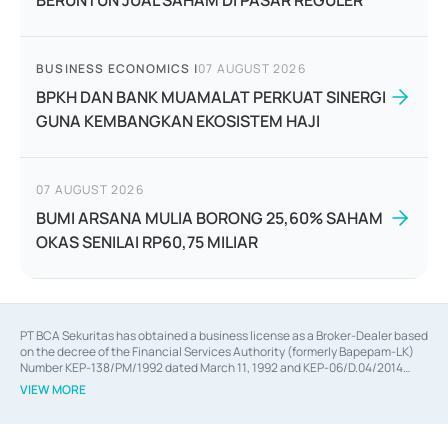
BERUNTUN JUAL SAHAM DI PASAR REGULER
BUSINESS ECONOMICS
|
07 AUGUST 2026
BPKH DAN BANK MUAMALAT PERKUAT SINERGI
GUNA KEMBANGKAN EKOSISTEM HAJI
07 AUGUST 2026
BUMI ARSANA MULIA BORONG 25,60% SAHAM
OKAS SENILAI RP60,75 MILIAR
PT BCA Sekuritas has obtained a business license as a Broker-Dealer based
on the decree of the Financial Services Authority (formerly Bapepam-LK)
Number KEP-138/PM/1992 dated March 11, 1992 and KEP-06/D.04/2014
dated February 28, 2014, a business license as an Underwriter based on the
VIEW MORE
decree of the Financial Services Authority Number KEP-12/PM/PEE/1997
dated September 24, 1997 and KEP-07/D.04/2014 dated February 28, 2014,
a business license as a provider of Advisory Services on mergers,
acquisitions, divestments, and joint ventures based on the decree of the