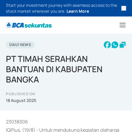
Start your investment journey with seamless access to the
stock market wherever you are.
Learn More
DAILY NEWS
PT TIMAH SERAHKAN
BANTUAN DI KABUPATEN
BANGKA
PUBLISHED ON
18 August 2025
23038306
IQPlus, (19/8) - Untuk mendukung kegiatan olaharga