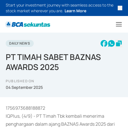
Start your investment journey with seamless access to the
stock market wherever you are.
Learn More
DAILY NEWS
PT TIMAH SABET BAZNAS
AWARDS 2025
PUBLISHED ON
04 September 2025
1756973688188872
IQPlus, (4/9) - PT Timah Tbk kembali menerima
penghargaan dalam ajang BAZNAS Awards 2025 dari