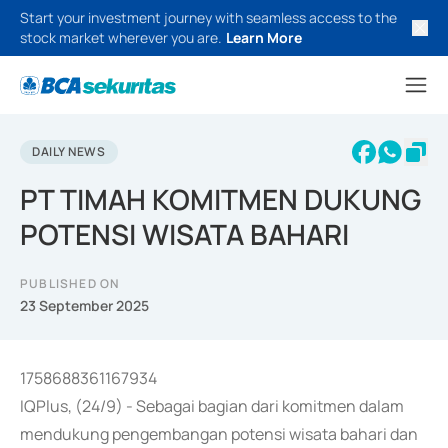
Start your investment journey with seamless access to the
stock market wherever you are.
Learn More
DAILY NEWS
PT TIMAH KOMITMEN DUKUNG
POTENSI WISATA BAHARI
PUBLISHED ON
23 September 2025
1758688361167934
IQPlus, (24/9) - Sebagai bagian dari komitmen dalam
mendukung pengembangan potensi wisata bahari dan