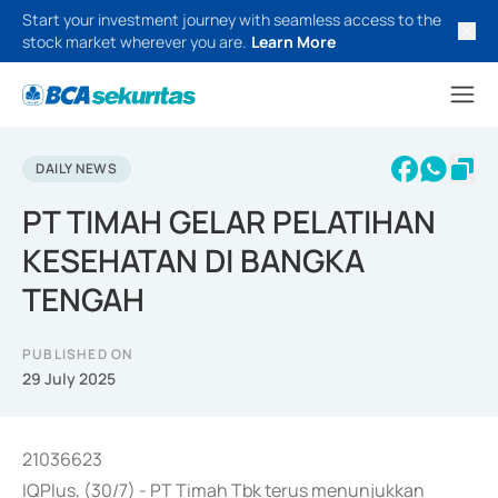
Start your investment journey with seamless access to the
stock market wherever you are.
Learn More
DAILY NEWS
PT TIMAH GELAR PELATIHAN
KESEHATAN DI BANGKA
TENGAH
PUBLISHED ON
29 July 2025
21036623
IQPlus, (30/7) - PT Timah Tbk terus menunjukkan