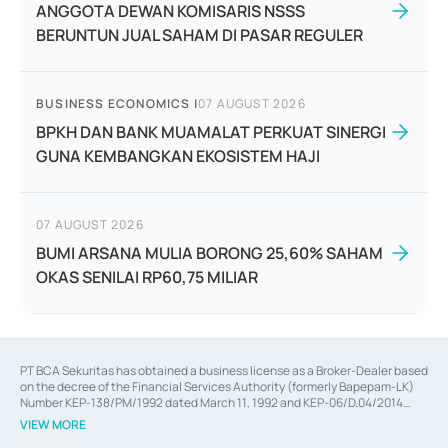
ANGGOTA DEWAN KOMISARIS NSSS
BERUNTUN JUAL SAHAM DI PASAR REGULER
BUSINESS ECONOMICS
|
07 AUGUST 2026
BPKH DAN BANK MUAMALAT PERKUAT SINERGI
GUNA KEMBANGKAN EKOSISTEM HAJI
07 AUGUST 2026
BUMI ARSANA MULIA BORONG 25,60% SAHAM
OKAS SENILAI RP60,75 MILIAR
PT BCA Sekuritas has obtained a business license as a Broker-Dealer based
on the decree of the Financial Services Authority (formerly Bapepam-LK)
Number KEP-138/PM/1992 dated March 11, 1992 and KEP-06/D.04/2014
dated February 28, 2014, a business license as an Underwriter based on the
VIEW MORE
decree of the Financial Services Authority Number KEP-12/PM/PEE/1997