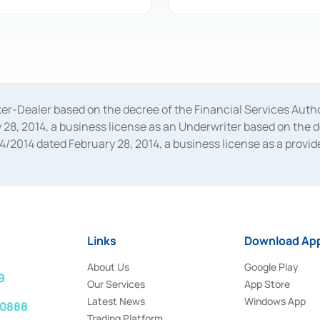
oker-Dealer based on the decree of the Financial Services A
28, 2014, a business license as an Underwriter based on the 
014 dated February 28, 2014, a business license as a provider
 Financial Services Authority Number S-67/PM.21/2014 dated Fe
and joint ventures based on the decision letter of the Financ
 Bank Indonesia, among others as an Intermediary for the Impl
usiness licenses from Bank Indonesia as a Supporting Institut
e was issued in 2018.
Links
Download App
About Us
Google Play
9
Our Services
App Store
Latest News
Windows App
 0888
Trading Platform