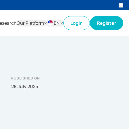
esearch
Our Platform
EN
Login
Register
ID
EN
PUBLISHED ON
28 July 2025