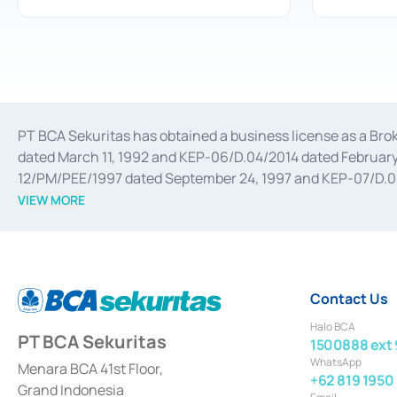
PT BCA Sekuritas has obtained a business license as a Br
dated March 11, 1992 and KEP-06/D.04/2014 dated February 
12/PM/PEE/1997 dated September 24, 1997 and KEP-07/D.04/2
divestments, and joint ventures based on the decree of the
VIEW MORE
Advisory Services for mergers, acquisitions, divestments, 
February 3, 2017, and several other business licenses from
Money Market whose license was issued in 2017 and other b
Settlement of Commercial Paper Transactions whose licens
Contact Us
Halo BCA
PT BCA Sekuritas
1500888 ext 
WhatsApp
Menara BCA 41st Floor,
+62 819 1950
Grand Indonesia