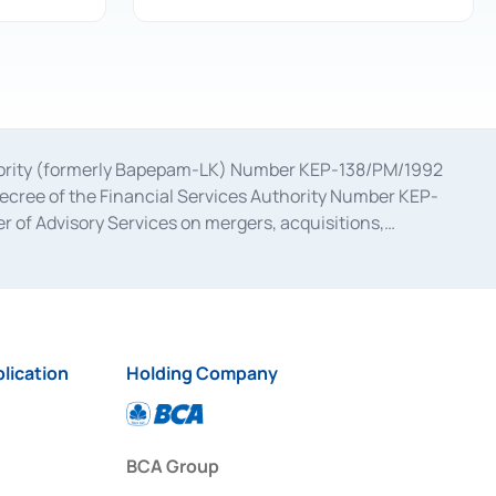
uthority (formerly Bapepam-LK) Number KEP-138/PM/1992
decree of the Financial Services Authority Number KEP-
 of Advisory Services on mergers, acquisitions,
bruary 28, 2014, a business license as a provider of
ial Services Authority Number S-67/PM.21/2017 dated
ementation of Certificate of Deposit Transactions in the
ion for the Issuance, Transaction, and Administration and
lication
Holding Company
BCA Group