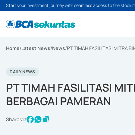
Start your investment journey with seamless access to the stock 
Home
/
Latest News
/
News
/
PT TIMAH FASILITASI MITRA B
DAILY NEWS
PT TIMAH FASILITASI MIT
BERBAGAI PAMERAN
Share via