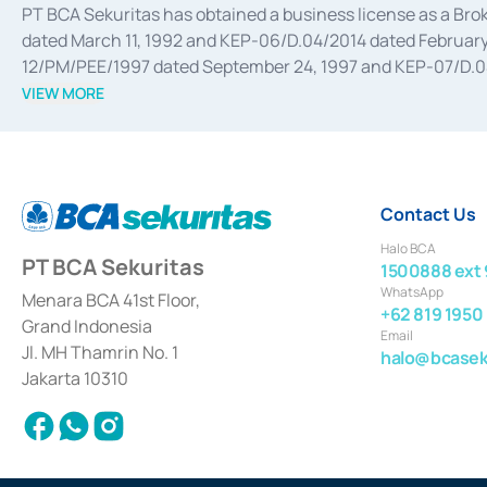
PT BCA Sekuritas has obtained a business license as a Br
dated March 11, 1992 and KEP-06/D.04/2014 dated February 
12/PM/PEE/1997 dated September 24, 1997 and KEP-07/D.04/2
divestments, and joint ventures based on the decree of the
VIEW MORE
Advisory Services for mergers, acquisitions, divestments, 
February 3, 2017, and several other business licenses from
Money Market whose license was issued in 2017 and other b
Settlement of Commercial Paper Transactions whose licens
Contact Us
Halo BCA
PT BCA Sekuritas
1500888 ext 
WhatsApp
Menara BCA 41st Floor,
+62 819 1950
Grand Indonesia
Email
Jl. MH Thamrin No. 1
halo@bcaseku
Jakarta 10310