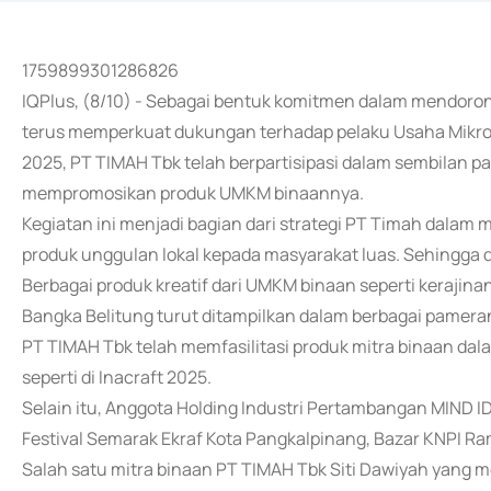
1759899301286826
IQPlus, (8/10) - Sebagai bentuk komitmen dalam mendor
terus memperkuat dukungan terhadap pelaku Usaha Mikro,
2025, PT TIMAH Tbk telah berpartisipasi dalam sembilan p
mempromosikan produk UMKM binaannya.
Kegiatan ini menjadi bagian dari strategi PT Timah dala
produk unggulan lokal kepada masyarakat luas. Sehingg
Berbagai produk kreatif dari UMKM binaan seperti kerajina
Bangka Belitung turut ditampilkan dalam berbagai pameran
PT TIMAH Tbk telah memfasilitasi produk mitra binaan dala
seperti di Inacraft 2025.
Selain itu, Anggota Holding Industri Pertambangan MIND 
Festival Semarak Ekraf Kota Pangkalpinang, Bazar KNPI R
Salah satu mitra binaan PT TIMAH Tbk Siti Dawiyah yang 