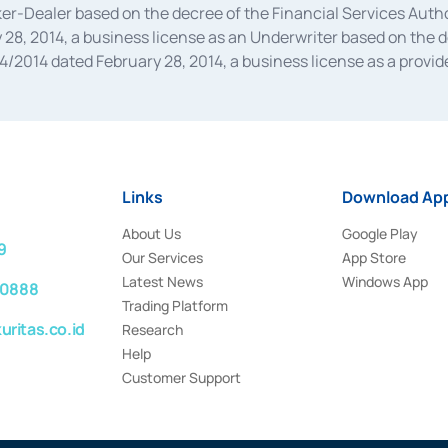
oker-Dealer based on the decree of the Financial Services A
28, 2014, a business license as an Underwriter based on the 
014 dated February 28, 2014, a business license as a provider
 Financial Services Authority Number S-67/PM.21/2014 dated Fe
and joint ventures based on the decision letter of the Financ
 Bank Indonesia, among others as an Intermediary for the Impl
usiness licenses from Bank Indonesia as a Supporting Institut
e was issued in 2018.
Links
Download App
About Us
Google Play
9
Our Services
App Store
Latest News
Windows App
 0888
Trading Platform
ritas.co.id
Research
Help
Customer Support