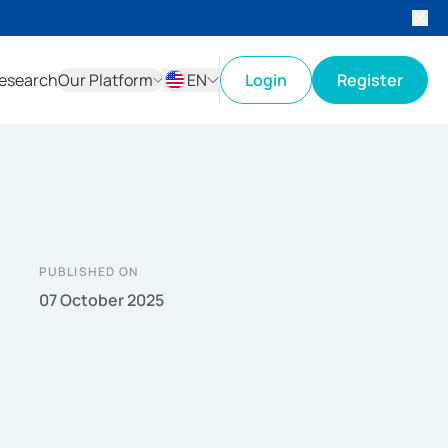
esearch
Our Platform
EN
Login
Register
ID
EN
PUBLISHED ON
07 October 2025