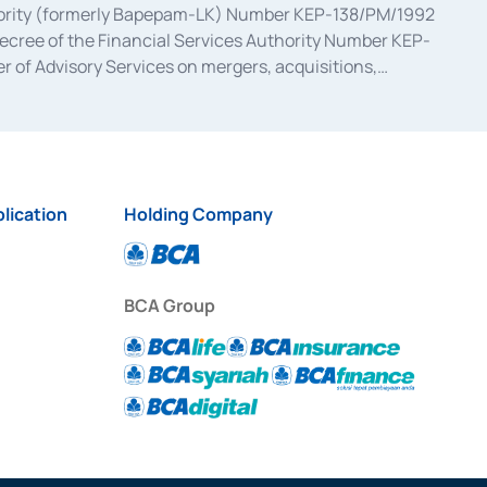
uthority (formerly Bapepam-LK) Number KEP-138/PM/1992
decree of the Financial Services Authority Number KEP-
 of Advisory Services on mergers, acquisitions,
bruary 28, 2014, a business license as a provider of
ial Services Authority Number S-67/PM.21/2017 dated
ementation of Certificate of Deposit Transactions in the
ion for the Issuance, Transaction, and Administration and
lication
Holding Company
BCA Group