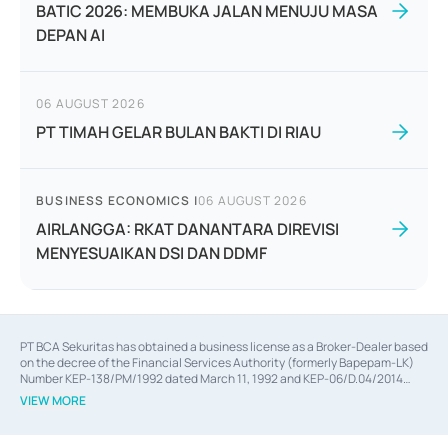
BATIC 2026: MEMBUKA JALAN MENUJU MASA
DEPAN AI
06 AUGUST 2026
PT TIMAH GELAR BULAN BAKTI DI RIAU
BUSINESS ECONOMICS
|
06 AUGUST 2026
AIRLANGGA: RKAT DANANTARA DIREVISI
MENYESUAIKAN DSI DAN DDMF
PT BCA Sekuritas has obtained a business license as a Broker-Dealer based
on the decree of the Financial Services Authority (formerly Bapepam-LK)
Number KEP-138/PM/1992 dated March 11, 1992 and KEP-06/D.04/2014
dated February 28, 2014, a business license as an Underwriter based on the
VIEW MORE
decree of the Financial Services Authority Number KEP-12/PM/PEE/1997
dated September 24, 1997 and KEP-07/D.04/2014 dated February 28, 2014,
a business license as a provider of Advisory Services on mergers,