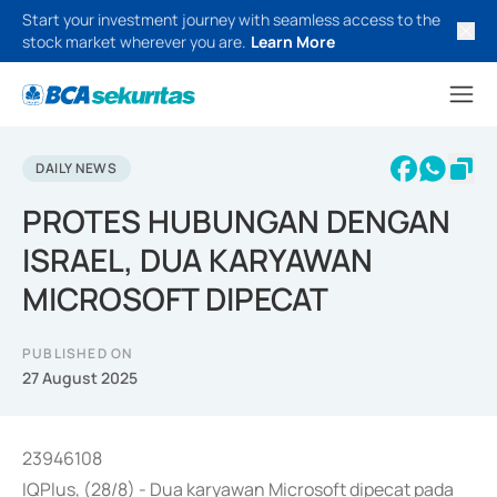
Start your investment journey with seamless access to the
stock market wherever you are.
Learn More
DAILY NEWS
PROTES HUBUNGAN DENGAN
ISRAEL, DUA KARYAWAN
MICROSOFT DIPECAT
PUBLISHED ON
27 August 2025
23946108
IQPlus, (28/8) - Dua karyawan Microsoft dipecat pada