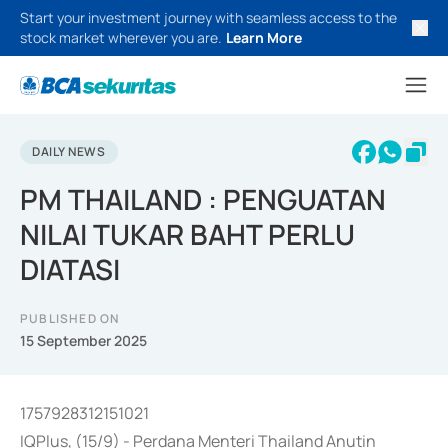
Start your investment journey with seamless access to the
stock market wherever you are.
Learn More
DAILY NEWS
PM THAILAND : PENGUATAN
NILAI TUKAR BAHT PERLU
DIATASI
PUBLISHED ON
15 September 2025
1757928312151021
IQPlus, (15/9) - Perdana Menteri Thailand Anutin