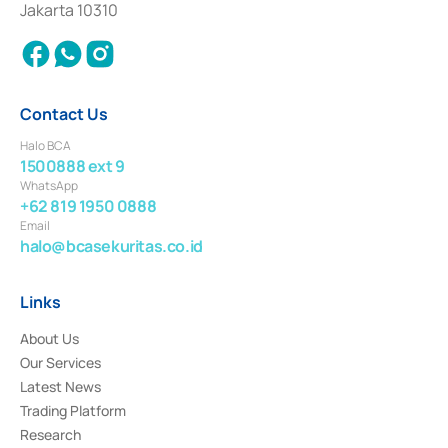
Jakarta 10310
2018.
Contact Us
Halo BCA
1500888 ext 9
WhatsApp
+62 819 1950 0888
Email
halo@bcasekuritas.co.id
Links
About Us
Our Services
Latest News
Trading Platform
Research