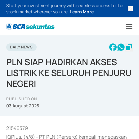
Start your investment journey with seamless access to the
stock market wherever you are.
Learn More
DAILY NEWS
PLN SIAP HADIRKAN AKSES
LISTRIK KE SELURUH PENJURU
NEGERI
PUBLISHED ON
03 August 2025
21546379
IQPlus, (4/8) - PT PLN (Persero) kembali menegaskan