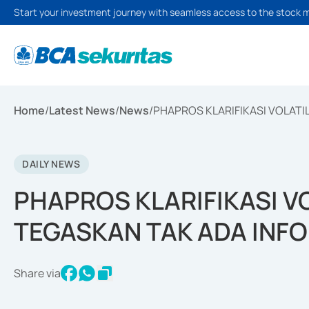
Start your investment journey with seamless access to the stock 
Home
/
Latest News
/
News
/
PHAPROS KLARIFIKASI VOLATI
DAILY NEWS
PHAPROS KLARIFIKASI V
TEGASKAN TAK ADA INF
Share via