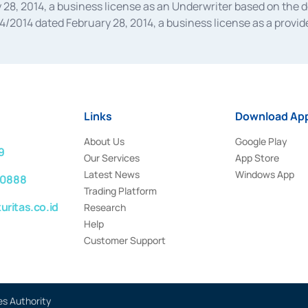
28, 2014, a business license as an Underwriter based on the 
014 dated February 28, 2014, a business license as a provider
 Financial Services Authority Number S-67/PM.21/2014 dated Fe
and joint ventures based on the decision letter of the Financ
 Bank Indonesia, among others as an Intermediary for the Impl
usiness licenses from Bank Indonesia as a Supporting Institut
e was issued in 2018.
Links
Download App
About Us
Google Play
9
Our Services
App Store
Latest News
Windows App
 0888
Trading Platform
ritas.co.id
Research
Help
Customer Support
es Authority