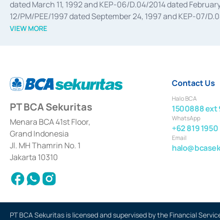
dated March 11, 1992 and KEP-06/D.04/2014 dated February 
12/PM/PEE/1997 dated September 24, 1997 and KEP-07/D.04/2
divestments, and joint ventures based on the decree of the
VIEW MORE
Advisory Services for mergers, acquisitions, divestments, 
February 3, 2017, and several other business licenses from
Money Market whose license was issued in 2017 and other b
Settlement of Commercial Paper Transactions whose licens
Contact Us
Halo BCA
PT BCA Sekuritas
1500888 ext 
WhatsApp
Menara BCA 41st Floor,
+62 819 1950
Grand Indonesia
Email
Jl. MH Thamrin No. 1
halo@bcaseku
Jakarta 10310
PT BCA Sekuritas is licensed and supervised by the Financial Servic