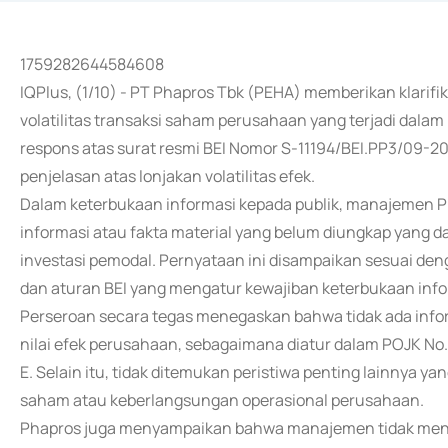
1759282644584608
IQPlus, (1/10) - PT Phapros Tbk (PEHA) memberikan klarifik
volatilitas transaksi saham perusahaan yang terjadi dalam
respons atas surat resmi BEI Nomor S-11194/BEI.PP3/09-2
penjelasan atas lonjakan volatilitas efek.
Dalam keterbukaan informasi kepada publik, manajemen Ph
informasi atau fakta material yang belum diungkap yang
investasi pemodal. Pernyataan ini disampaikan sesuai de
dan aturan BEI yang mengatur kewajiban keterbukaan info
Perseroan secara tegas menegaskan bahwa tidak ada infor
nilai efek perusahaan, sebagaimana diatur dalam POJK No
E. Selain itu, tidak ditemukan peristiwa penting lainnya y
saham atau keberlangsungan operasional perusahaan.
Phapros juga menyampaikan bahwa manajemen tidak menge