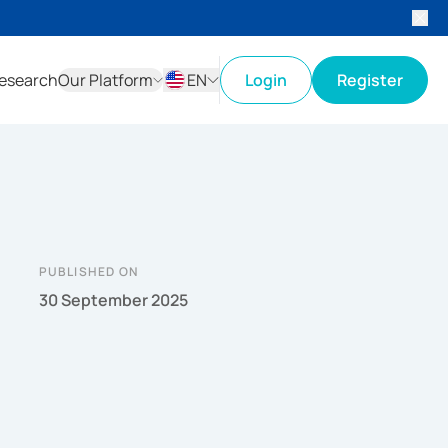
esearch
Our Platform
EN
Login
Register
ID
EN
PUBLISHED ON
30 September 2025