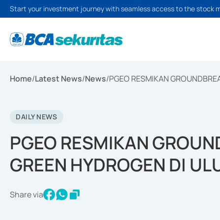
Start your investment journey with seamless access to the stock 
Home
/
Latest News
/
News
/
PGEO RESMIKAN GROUNDBREAK
DAILY NEWS
PGEO RESMIKAN GROUND
GREEN HYDROGEN DI UL
Share via