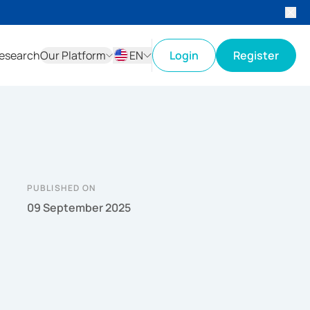
esearch
Our Platform
EN
Login
Register
ID
EN
PUBLISHED ON
09 September 2025