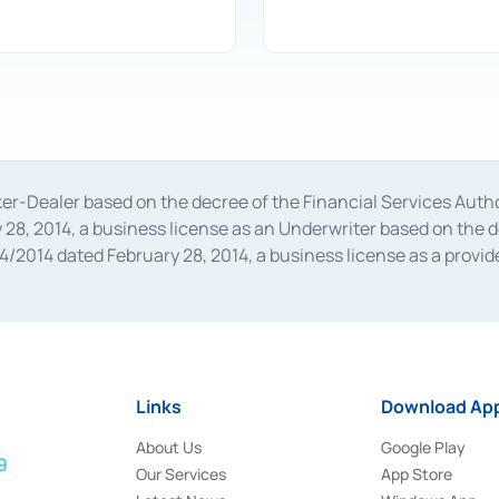
oker-Dealer based on the decree of the Financial Services A
28, 2014, a business license as an Underwriter based on the 
014 dated February 28, 2014, a business license as a provider
 Financial Services Authority Number S-67/PM.21/2014 dated Fe
and joint ventures based on the decision letter of the Financ
 Bank Indonesia, among others as an Intermediary for the Impl
usiness licenses from Bank Indonesia as a Supporting Institut
e was issued in 2018.
Links
Download App
About Us
Google Play
9
Our Services
App Store