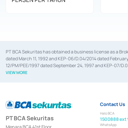
PT BCA Sekuritas has obtained a business license as a Br
dated March 11, 1992 and KEP-06/D.04/2014 dated February 
12/PM/PEE/1997 dated September 24, 1997 and KEP-07/D.04/2
divestments, and joint ventures based on the decree of the
VIEW MORE
Advisory Services for mergers, acquisitions, divestments, 
February 3, 2017, and several other business licenses from
Money Market whose license was issued in 2017 and other b
Settlement of Commercial Paper Transactions whose licens
Contact Us
Halo BCA
PT BCA Sekuritas
1500888 ext 
WhatsApp
Menara BCA 41st Floor,