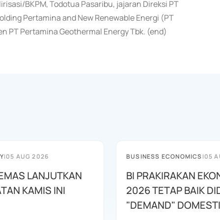
lirisasi/BKPM, Todotua Pasaribu, jajaran Direksi PT
holding Pertamina and New Renewable Energi (PT
en PT Pertamina Geothermal Energy Tbk. (end)
Y
|
05 AUG 2026
BUSINESS ECONOMICS
|
05 A
EMAS LANJUTKAN
BI PRAKIRAKAN EKO
TAN KAMIS INI
2026 TETAP BAIK D
"DEMAND" DOMEST