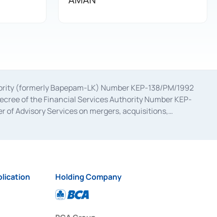
uthority (formerly Bapepam-LK) Number KEP-138/PM/1992
decree of the Financial Services Authority Number KEP-
 of Advisory Services on mergers, acquisitions,
bruary 28, 2014, a business license as a provider of
ial Services Authority Number S-67/PM.21/2017 dated
ementation of Certificate of Deposit Transactions in the
ion for the Issuance, Transaction, and Administration and
lication
Holding Company