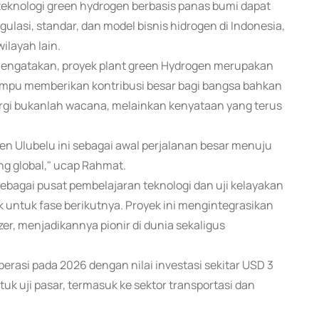
n teknologi green hydrogen berbasis panas bumi dapat
gulasi, standar, dan model bisnis hidrogen di Indonesia,
ilayah lain.
mengatakan, proyek plant green Hydrogen merupakan
ampu memberikan kontribusi besar bagi bangsa bahkan
ergi bukanlah wacana, melainkan kenyataan yang terus
gen Ulubelu ini sebagai awal perjalanan besar menuju
ing global," ucap Rahmat.
sebagai pusat pembelajaran teknologi dan uji kelayakan
k untuk fase berikutnya. Proyek ini mengintegrasikan
er, menjadikannya pionir di dunia sekaligus
perasi pada 2026 dengan nilai investasi sekitar USD 3
uk uji pasar, termasuk ke sektor transportasi dan