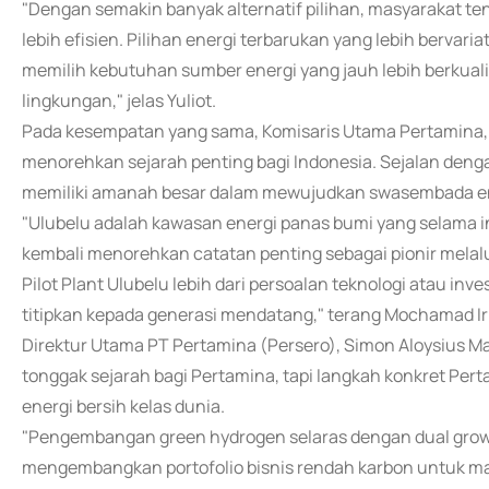
"Dengan semakin banyak alternatif pilihan, masyarakat t
lebih efisien. Pilihan energi terbarukan yang lebih berv
memilih kebutuhan sumber energi yang jauh lebih berkual
lingkungan," jelas Yuliot.
Pada kesempatan yang sama, Komisaris Utama Pertamina,
menorehkan sejarah penting bagi Indonesia. Sejalan deng
memiliki amanah besar dalam mewujudkan swasembada ener
"Ulubelu adalah kawasan energi panas bumi yang selama in
kembali menorehkan catatan penting sebagai pionir melalu
Pilot Plant Ulubelu lebih dari persoalan teknologi atau inv
titipkan kepada generasi mendatang," terang Mochamad I
Direktur Utama PT Pertamina (Persero), Simon Aloysius M
tonggak sejarah bagi Pertamina, tapi langkah konkret Pe
energi bersih kelas dunia.
"Pengembangan green hydrogen selaras dengan dual growt
mengembangkan portofolio bisnis rendah karbon untuk mas