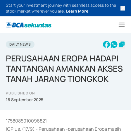
Start your investment journey with seamless access to the
stock market wherever you are.
Learn More
DAILY NEWS
PERUSAHAAN EROPA HADAPI
TANTANGAN AMANKAN AKSES
TANAH JARANG TIONGKOK
PUBLISHED ON
16 September 2025
1758085010096821
IQPlus, (17/9) - Perusahaan -perusahaan Eropa masih