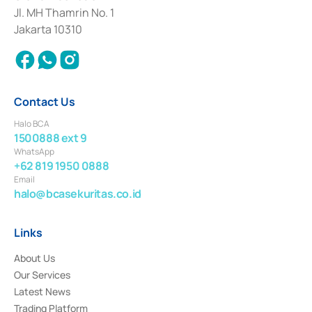
Institution for the Issuance, Transaction, and Administration and
Jl. MH Thamrin No. 1
Settlement of Commercial Paper Transactions whose license was issued in
Jakarta 10310
2018.
Contact Us
Halo BCA
1500888 ext 9
WhatsApp
+62 819 1950 0888
Email
halo@bcasekuritas.co.id
Links
About Us
Our Services
Latest News
Trading Platform