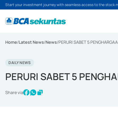
Start your investment journey with seamless access to the stock 
Home
/
Latest News
/
News
/
PERURI SABET 5 PENGHARGA
DAILY NEWS
PERURI SABET 5 PENGH
Share via