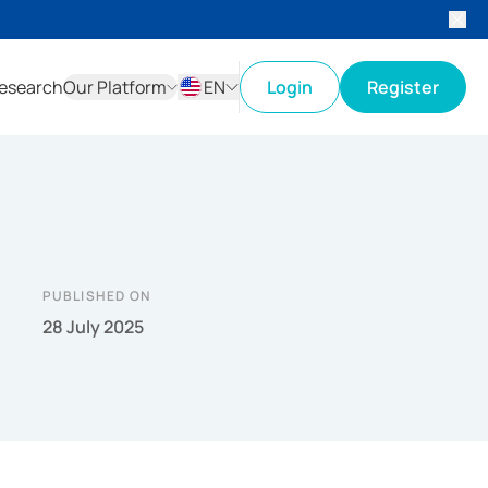
esearch
Our Platform
EN
Login
Register
ID
EN
PUBLISHED ON
28 July 2025