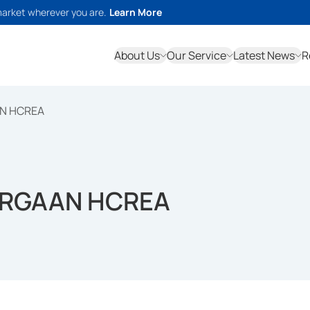
market wherever you are.
Learn More
About Us
Our Service
Latest News
R
AN HCREA
ARGAAN HCREA