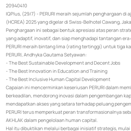
20940410
IQPlus, (29/7) - PERURI meraih sejumlah penghargaan di a
(HCREA) 2025 yang digelar di Swiss-Belhotel Cawang, Jakar
Penghargaan ini sebagai bentuk apresiasi atas peran st
yang adaptif, inovatif, dan siap menghadapi tantangan era 
PERURI meraih bintang lima (rating tertinggi) untuk tiga k
PERURI, Andhyka Gautama Setyawan:
- The Best Sustainable Development and Decent Jobs
- The Best Innovation in Education and Training
- The Best Inclusive Human Capital Development
Capaian ini mencerminkan keseriusan PERURI dalam memb
berkeadilan, mendorong inovasi dalam pengembangan kap
mendapatkan akses yang setara terhadap peluang pengemb
PERURI terus memperkuat peran transformasionalnya seba
AKHLAK dalam pengelolaan human capital.
Hal itu dibuktikan melalui berbagai inisiatif strategis, mu