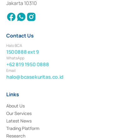
Jakarta 10310
2018.
Contact Us
Halo BCA
1500888 ext 9
WhatsApp
+62 819 1950 0888
Email
halo@bcasekuritas.co.id
Links
About Us
Our Services
Latest News
Trading Platform
Research