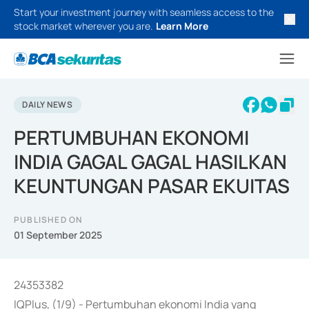
Start your investment journey with seamless access to the
stock market wherever you are.
Learn More
DAILY NEWS
PERTUMBUHAN EKONOMI
INDIA GAGAL GAGAL HASILKAN
KEUNTUNGAN PASAR EKUITAS
PUBLISHED ON
01 September 2025
24353382
IQPlus, (1/9) - Pertumbuhan ekonomi India yang