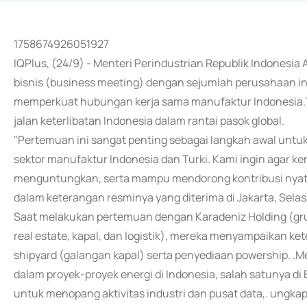
1758674926051927
IQPlus, (24/9) - Menteri Perindustrian Republik Indones
bisnis (business meeting) dengan sejumlah perusahaan ind
memperkuat hubungan kerja sama manufaktur Indonesia.Tu
jalan keterlibatan Indonesia dalam rantai pasok global.
"Pertemuan ini sangat penting sebagai langkah awal unt
sektor manufaktur Indonesia dan Turki. Kami ingin agar kemi
menguntungkan, serta mampu mendorong kontribusi nyata
dalam keterangan resminya yang diterima di Jakarta, Selas
Saat melakukan pertemuan dengan Karadeniz Holding (grup
real estate, kapal, dan logistik), mereka menyampaikan ke
shipyard (galangan kapal) serta penyediaan powership. .
dalam proyek-proyek energi di Indonesia, salah satunya di
untuk menopang aktivitas industri dan pusat data,. ungka