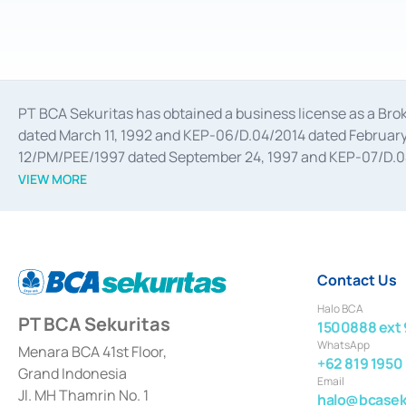
PT BCA Sekuritas has obtained a business license as a Br
dated March 11, 1992 and KEP-06/D.04/2014 dated February 
12/PM/PEE/1997 dated September 24, 1997 and KEP-07/D.04/2
divestments, and joint ventures based on the decree of the
VIEW MORE
Advisory Services for mergers, acquisitions, divestments, 
February 3, 2017, and several other business licenses from
Money Market whose license was issued in 2017 and other b
Settlement of Commercial Paper Transactions whose licens
Contact Us
Halo BCA
PT BCA Sekuritas
1500888 ext 
WhatsApp
Menara BCA 41st Floor,
+62 819 1950
Grand Indonesia
Email
Jl. MH Thamrin No. 1
halo@bcaseku