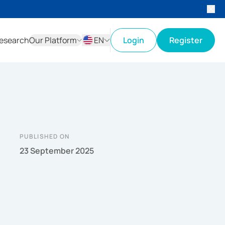
esearch
Our Platform
EN
Login
Register
ID
EN
PUBLISHED ON
23 September 2025