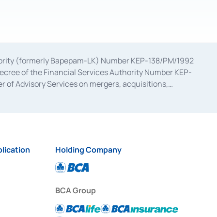
uthority (formerly Bapepam-LK) Number KEP-138/PM/1992
decree of the Financial Services Authority Number KEP-
 of Advisory Services on mergers, acquisitions,
bruary 28, 2014, a business license as a provider of
ial Services Authority Number S-67/PM.21/2017 dated
ementation of Certificate of Deposit Transactions in the
ion for the Issuance, Transaction, and Administration and
lication
Holding Company
BCA Group