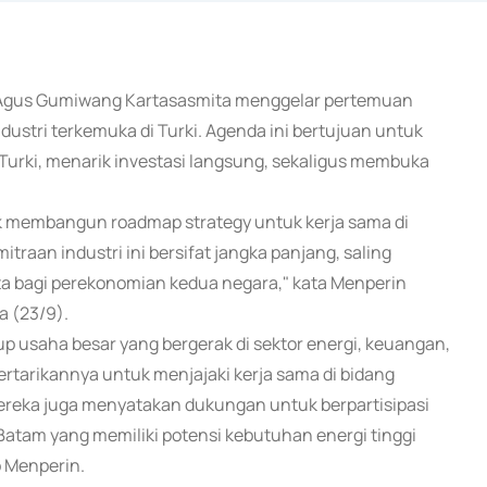
ia Agus Gumiwang Kartasasmita menggelar pertemuan
ustri terkemuka di Turki. Agenda ini bertujuan untuk
rki, menarik investasi langsung, sekaligus membuka
uk membangun roadmap strategy untuk kerja sama di
traan industri ini bersifat jangka panjang, saling
 bagi perekonomian kedua negara," kata Menperin
a (23/9).
 usaha besar yang bergerak di sektor energi, keuangan,
tertarikannya untuk menjajaki kerja sama di bidang
Mereka juga menyatakan dukungan untuk berpartisipasi
 Batam yang memiliki potensi kebutuhan energi tinggi
p Menperin.