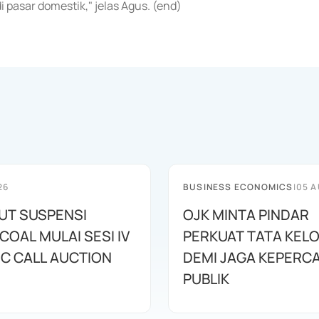
 pasar domestik," jelas Agus. (end)
26
BUSINESS ECONOMICS
|
05 A
BUT SUSPENSI
OJK MINTA PINDAR
OAL MULAI SESI IV
PERKUAT TATA KEL
IC CALL AUCTION
DEMI JAGA KEPERC
PUBLIK