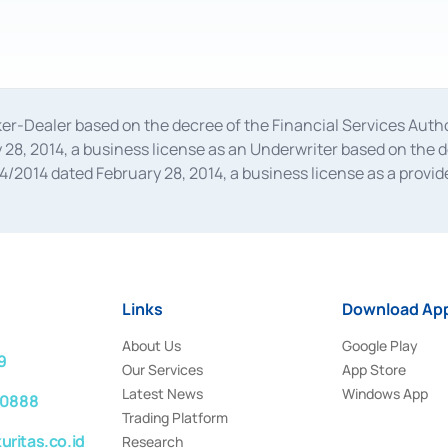
oker-Dealer based on the decree of the Financial Services A
28, 2014, a business license as an Underwriter based on the 
014 dated February 28, 2014, a business license as a provider
 Financial Services Authority Number S-67/PM.21/2014 dated Fe
and joint ventures based on the decision letter of the Financ
 Bank Indonesia, among others as an Intermediary for the Impl
usiness licenses from Bank Indonesia as a Supporting Institut
e was issued in 2018.
Links
Download App
About Us
Google Play
9
Our Services
App Store
Latest News
Windows App
 0888
Trading Platform
ritas.co.id
Research