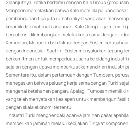
Selanjutnya, ketika bertemu dengan Kale Group (produsen
Menperin menjelaskan bahwa Kale memiliki peluang besar 
pembangunan tiga juta rumah rakyat yang akan menyerap p
keramik dan material bangunan, Kale Group juga memiliki p
berpotensi dikembangkan melalui kerja sama dengan Indone
Kemudian, Menperin berdiskusi dengan Erisler, perusahaa
dengan Indonesia. .Saat ini, Erisler menyalurkan tepung
berkomitmen untuk memperluas usaha ke bidang industri 
sejalan dengan upaya memperkuat kemandirian industri pa
Sementara itu, dalam pertemuan dengan Tumosan, perusah
menegaskan bahwa peluang kerja sama dengan Turki seja
mengenai ketahanan pangan. Apalagi, Tumosan memiliki rek
yang telah menyatakan kesiapan untuk membangun fasilita
dengan skala ekonomi tertentu.
"Industri Turki menghendaki adanya jaminan pasar apabila 
memberikan jaminan melalui kebijakan Tingkat Komponen 