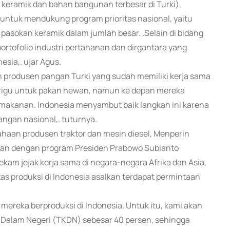
 keramik dan bahan bangunan terbesar di Turki),
untuk mendukung program prioritas nasional, yaitu
asokan keramik dalam jumlah besar. .Selain di bidang
ortofolio industri pertahanan dan dirgantara yang
sia,. ujar Agus.
n produsen pangan Turki yang sudah memiliki kerja sama
 terigu untuk pakan hewan, namun ke depan mereka
makanan. Indonesia menyambut baik langkah ini karena
ngan nasional,. tuturnya.
aan produsen traktor dan mesin diesel, Menperin
lan dengan program Presiden Prabowo Subianto
am jejak kerja sama di negara-negara Afrika dan Asia,
s produksi di Indonesia asalkan terdapat permintaan
mereka berproduksi di Indonesia. Untuk itu, kami akan
Dalam Negeri (TKDN) sebesar 40 persen, sehingga