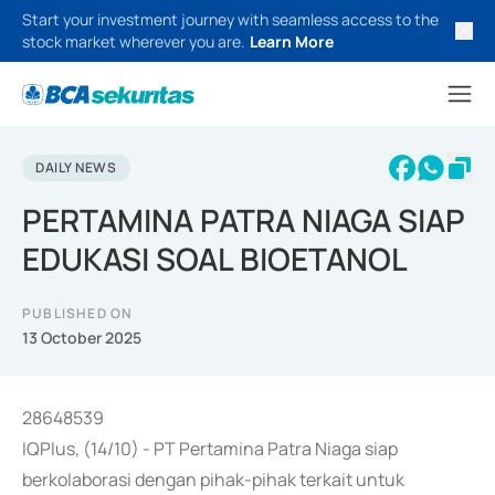
Start your investment journey with seamless access to the
stock market wherever you are.
Learn More
DAILY NEWS
PERTAMINA PATRA NIAGA SIAP
EDUKASI SOAL BIOETANOL
PUBLISHED ON
13 October 2025
28648539
IQPlus, (14/10) - PT Pertamina Patra Niaga siap
berkolaborasi dengan pihak-pihak terkait untuk