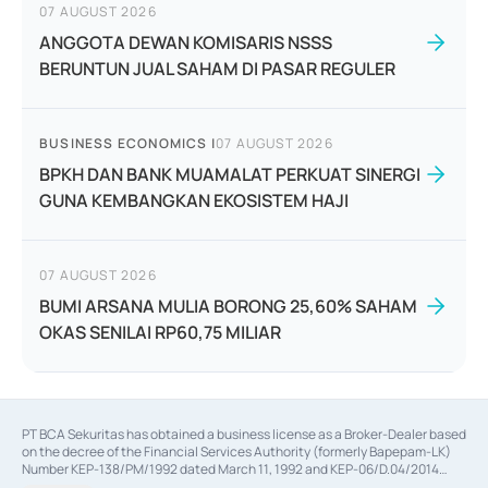
07 AUGUST 2026
ANGGOTA DEWAN KOMISARIS NSSS
BERUNTUN JUAL SAHAM DI PASAR REGULER
BUSINESS ECONOMICS
|
07 AUGUST 2026
BPKH DAN BANK MUAMALAT PERKUAT SINERGI
GUNA KEMBANGKAN EKOSISTEM HAJI
07 AUGUST 2026
BUMI ARSANA MULIA BORONG 25,60% SAHAM
OKAS SENILAI RP60,75 MILIAR
PT BCA Sekuritas has obtained a business license as a Broker-Dealer based
on the decree of the Financial Services Authority (formerly Bapepam-LK)
Number KEP-138/PM/1992 dated March 11, 1992 and KEP-06/D.04/2014
dated February 28, 2014, a business license as an Underwriter based on the