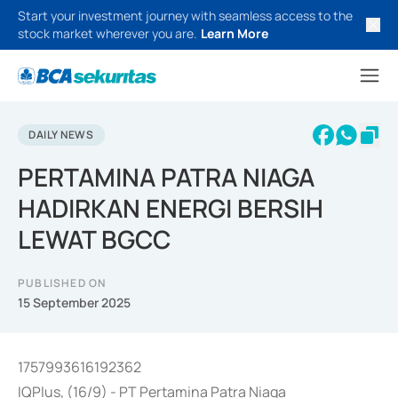
Start your investment journey with seamless access to the
stock market wherever you are.
Learn More
DAILY NEWS
PERTAMINA PATRA NIAGA
HADIRKAN ENERGI BERSIH
LEWAT BGCC
PUBLISHED ON
15 September 2025
1757993616192362
IQPlus, (16/9) - PT Pertamina Patra Niaga