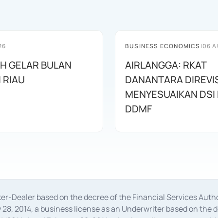
26
BUSINESS ECONOMICS
|
06 A
AH GELAR BULAN
AIRLANGGA: RKAT
I RIAU
DANANTARA DIREVIS
MENYESUAIKAN DSI
DDMF
oker-Dealer based on the decree of the Financial Services A
28, 2014, a business license as an Underwriter based on the 