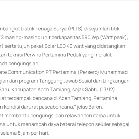
bangkit Listrik Tenaga Surya (PLTS) di sejumlah titik
TS masing-masing unit berkapasitas 590 Wp (Watt peak),
r) serta tujuh paket Solar LED 40 watt yang didatangkan
an teknisi Perwira Pertamina Peduli yang merakit
enda pengungsian.
porate Communication PT Pertamina (Persero) Muhammad
ian dari program Tanggung Jawab Sosial dan Lingkungan
aru, Kabupaten Aceh Tamiang, sejak Sabtu (13/12).
akat terdampak bencana di Aceh Tamiang. Pertamina
kondisi darurat pascabencana," jelas Baron.
at membantu pengungsi dan relawan terutama untuk
rana untuk menambah daya baterai telepon seluler sebagai
selama 8 jam per hari.