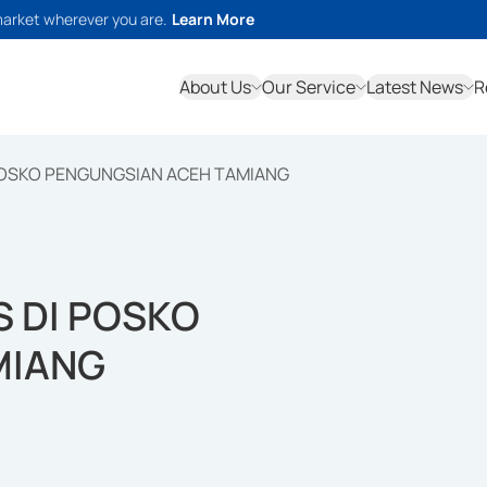
market wherever you are.
Learn More
About Us
Our Service
Latest News
R
POSKO PENGUNGSIAN ACEH TAMIANG
S DI POSKO
MIANG