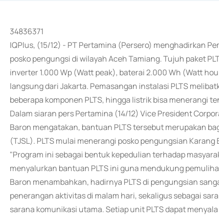
34836371
IQPlus, (15/12) - PT Pertamina (Persero) menghadirkan Pem
posko pengungsi di wilayah Aceh Tamiang. Tujuh paket PL
inverter 1.000 Wp (Watt peak), baterai 2.000 Wh (Watt hou
langsung dari Jakarta. Pemasangan instalasi PLTS melibatk
beberapa komponen PLTS, hingga listrik bisa menerangi t
Dalam siaran pers Pertamina (14/12) Vice President Cor
Baron mengatakan, bantuan PLTS tersebut merupakan bag
(TJSL). PLTS mulai menerangi posko pengungsian Karang B
"Program ini sebagai bentuk kepedulian terhadap masyar
menyalurkan bantuan PLTS ini guna mendukung pemulihan 
Baron menambahkan, hadirnya PLTS di pengungsian sang
penerangan aktivitas di malam hari, sekaligus sebagai sa
sarana komunikasi utama. Setiap unit PLTS dapat menyala 