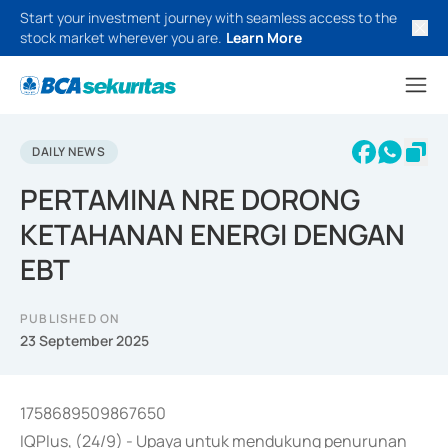
Start your investment journey with seamless access to the
stock market wherever you are.
Learn More
DAILY NEWS
PERTAMINA NRE DORONG
KETAHANAN ENERGI DENGAN
EBT
PUBLISHED ON
23 September 2025
1758689509867650
IQPlus, (24/9) - Upaya untuk mendukung penurunan