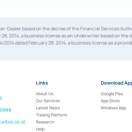
oker-Dealer based on the decree of the Financial Services A
28, 2014, a business license as an Underwriter based on the 
014 dated February 28, 2014, a business license as a provider
 Financial Services Authority Number S-67/PM.21/2014 dated Fe
and joint ventures based on the decision letter of the Financ
 Bank Indonesia, among others as an Intermediary for the Impl
usiness licenses from Bank Indonesia as a Supporting Institut
e was issued in 2018.
Links
Download App
About Us
Google Play
9
Our Services
App Store
Latest News
Windows App
 0888
Trading Platform
ritas.co.id
Research
Help