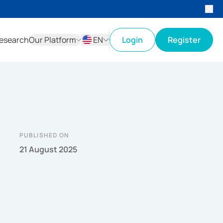
esearch
Our Platform
EN
Login
Register
ID
EN
PUBLISHED ON
21 August 2025