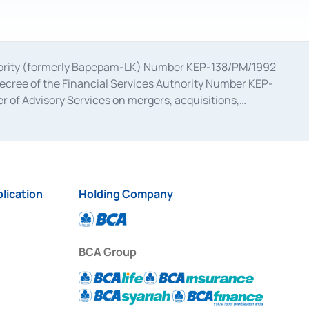
uthority (formerly Bapepam-LK) Number KEP-138/PM/1992
decree of the Financial Services Authority Number KEP-
 of Advisory Services on mergers, acquisitions,
bruary 28, 2014, a business license as a provider of
ial Services Authority Number S-67/PM.21/2017 dated
ementation of Certificate of Deposit Transactions in the
ion for the Issuance, Transaction, and Administration and
lication
Holding Company
BCA Group