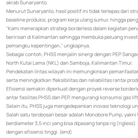
akrab Sunaryanto.
Menurut Sunaryanto, hasil positif ini tidak terlepas dari st
baseline produksi, program kerja ulang sumur, hingga peng
"Kami menerapkan strategi borderless dalam kegiatan pen
beririsan di Kalimantan sehingga membuka peluang investa
pemangku kepentingan," ungkapnya.
Sebagai contoh, PHSS menjalin sinergi dengan PEP Sangas
North Kutai Lama (NKL) dan Samboja, Kalimantan Timur.
Pendekatan lintas wilayah ini memungkinkan pemanfaatan 
serta meningkatkan fleksibilitas dan reliabilitas rantai prod
Efisiensi semakin diperkuat dengan proyek reverse border
antar fasilitas PHSS dan PEP, mengurangi konsumsi gas li
Selain itu, PHSS juga mengedepankan inovasi teknologi un
Salah satu terobosan besar adalah Monobore Pump, yakni t
berdiameter 3,5 inci yang bisa dipasang tanpa rig (rigless
dengan efisiensi tinggi. (end)