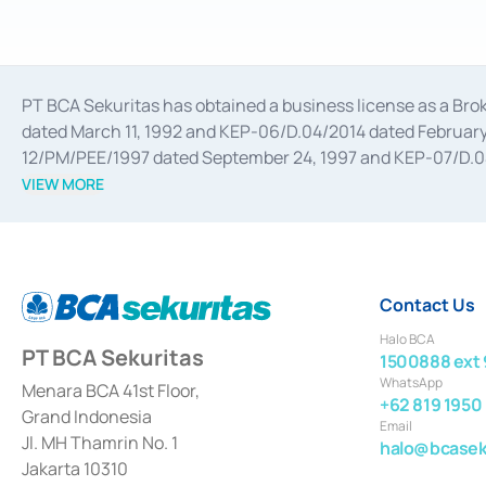
PT BCA Sekuritas has obtained a business license as a Br
dated March 11, 1992 and KEP-06/D.04/2014 dated February 
12/PM/PEE/1997 dated September 24, 1997 and KEP-07/D.04/2
divestments, and joint ventures based on the decree of the
VIEW MORE
Advisory Services for mergers, acquisitions, divestments, 
February 3, 2017, and several other business licenses from
Money Market whose license was issued in 2017 and other b
Settlement of Commercial Paper Transactions whose licens
Contact Us
Halo BCA
PT BCA Sekuritas
1500888 ext 
WhatsApp
Menara BCA 41st Floor,
+62 819 1950
Grand Indonesia
Email
Jl. MH Thamrin No. 1
halo@bcaseku
Jakarta 10310