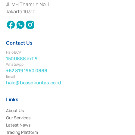
Institution for the Issuance, Transaction, and Administration and
Jl. MH Thamrin No. 1
Settlement of Commercial Paper Transactions whose license was issued in
Jakarta 10310
2018.
Contact Us
Halo BCA
1500888 ext 9
WhatsApp
+62 819 1950 0888
Email
halo@bcasekuritas.co.id
Links
About Us
Our Services
Latest News
Trading Platform