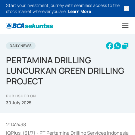
Start your investment journey with seamless access to the
stock market wherever you are.
Learn More
DAILY NEWS
PERTAMINA DRILLING
LUNCURKAN GREEN DRILLING
PROJECT
PUBLISHED ON
30 July 2025
21142438
IQPlus, (31/7) - PT Pertamina Drilling Services Indonesia