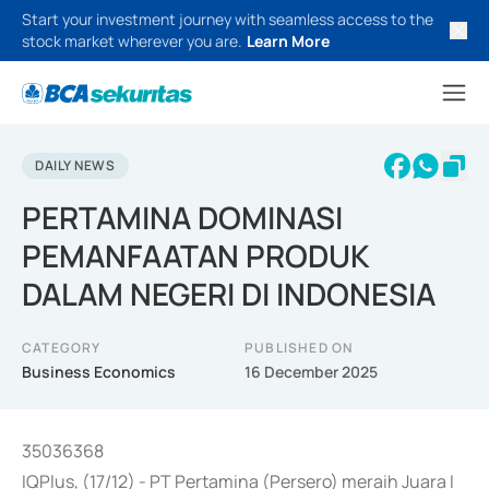
Start your investment journey with seamless access to the
stock market wherever you are.
Learn More
DAILY NEWS
PERTAMINA DOMINASI
PEMANFAATAN PRODUK
DALAM NEGERI DI INDONESIA
CATEGORY
PUBLISHED ON
Business Economics
16 December 2025
35036368
IQPlus, (17/12) - PT Pertamina (Persero) meraih Juara I