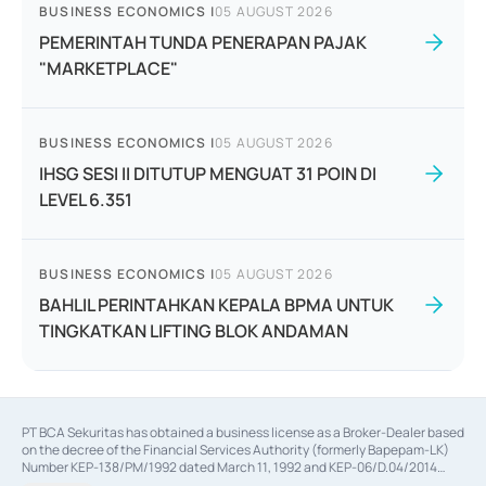
BUSINESS ECONOMICS
|
05 AUGUST 2026
PEMERINTAH TUNDA PENERAPAN PAJAK
"MARKETPLACE"
BUSINESS ECONOMICS
|
05 AUGUST 2026
IHSG SESI II DITUTUP MENGUAT 31 POIN DI
LEVEL 6.351
BUSINESS ECONOMICS
|
05 AUGUST 2026
BAHLIL PERINTAHKAN KEPALA BPMA UNTUK
TINGKATKAN LIFTING BLOK ANDAMAN
PT BCA Sekuritas has obtained a business license as a Broker-Dealer based
on the decree of the Financial Services Authority (formerly Bapepam-LK)
Number KEP-138/PM/1992 dated March 11, 1992 and KEP-06/D.04/2014
dated February 28, 2014, a business license as an Underwriter based on the