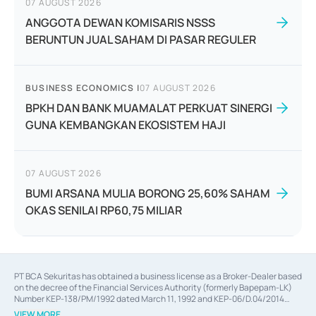
07 AUGUST 2026
ANGGOTA DEWAN KOMISARIS NSSS
BERUNTUN JUAL SAHAM DI PASAR REGULER
BUSINESS ECONOMICS
|
07 AUGUST 2026
BPKH DAN BANK MUAMALAT PERKUAT SINERGI
GUNA KEMBANGKAN EKOSISTEM HAJI
07 AUGUST 2026
BUMI ARSANA MULIA BORONG 25,60% SAHAM
OKAS SENILAI RP60,75 MILIAR
PT BCA Sekuritas has obtained a business license as a Broker-Dealer based
on the decree of the Financial Services Authority (formerly Bapepam-LK)
Number KEP-138/PM/1992 dated March 11, 1992 and KEP-06/D.04/2014
dated February 28, 2014, a business license as an Underwriter based on the
VIEW MORE