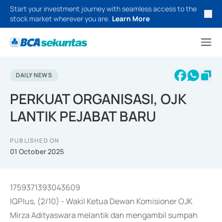
Start your investment journey with seamless access to the
stock market wherever you are.
Learn More
DAILY NEWS
PERKUAT ORGANISASI, OJK
LANTIK PEJABAT BARU
PUBLISHED ON
01 October 2025
1759371393043609
IQPlus, (2/10) - Wakil Ketua Dewan Komisioner OJK
Mirza Adityaswara melantik dan mengambil sumpah