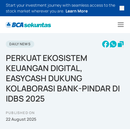
Start your investment journey with seamless access to the
stock market wherever you are.
Learn More
DAILY NEWS
PERKUAT EKOSISTEM
KEUANGAN DIGITAL,
EASYCASH DUKUNG
KOLABORASI BANK-PINDAR DI
IDBS 2025
PUBLISHED ON
22 August 2025