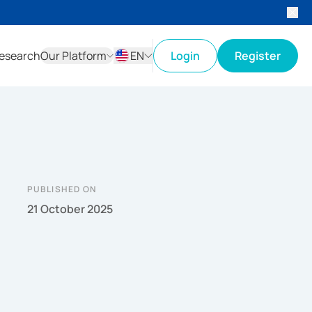
esearch
Our Platform
EN
Login
Register
ID
EN
PUBLISHED ON
21 October 2025