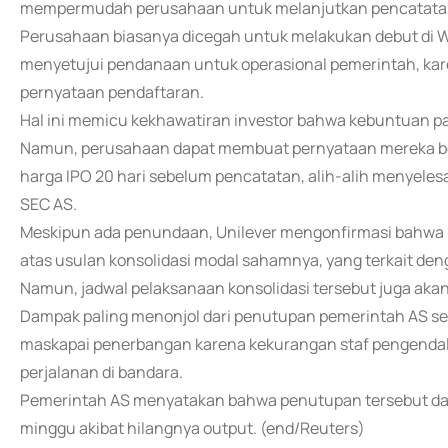
mempermudah perusahaan untuk melanjutkan pencatatan m
Perusahaan biasanya dicegah untuk melakukan debut di Wa
menyetujui pendanaan untuk operasional pemerintah, kare
pernyataan pendaftaran.
Hal ini memicu kekhawatiran investor bahwa kebuntuan pa
Namun, perusahaan dapat membuat pernyataan mereka ber
harga IPO 20 hari sebelum pencatatan, alih-alih menyel
SEC AS.
Meskipun ada penundaan, Unilever mengonfirmasi bahw
atas usulan konsolidasi modal sahamnya, yang terkait den
Namun, jadwal pelaksanaan konsolidasi tersebut juga akan
Dampak paling menonjol dari penutupan pemerintah AS sel
maskapai penerbangan karena kekurangan staf pengendal
perjalanan di bandara.
Pemerintah AS menyatakan bahwa penutupan tersebut dap
minggu akibat hilangnya output. (end/Reuters)