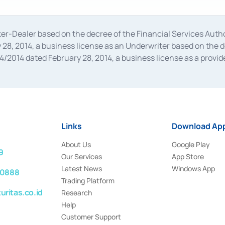
oker-Dealer based on the decree of the Financial Services A
28, 2014, a business license as an Underwriter based on the 
014 dated February 28, 2014, a business license as a provider
 Financial Services Authority Number S-67/PM.21/2014 dated Fe
and joint ventures based on the decision letter of the Financ
 Bank Indonesia, among others as an Intermediary for the Impl
usiness licenses from Bank Indonesia as a Supporting Institut
e was issued in 2018.
Links
Download App
About Us
Google Play
9
Our Services
App Store
Latest News
Windows App
 0888
Trading Platform
ritas.co.id
Research
Help
Customer Support