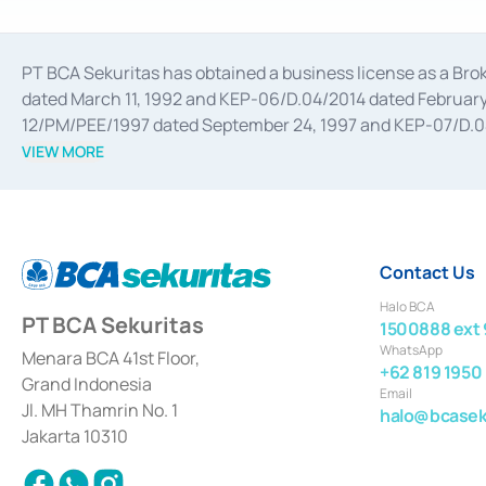
PT BCA Sekuritas has obtained a business license as a Br
dated March 11, 1992 and KEP-06/D.04/2014 dated February 
12/PM/PEE/1997 dated September 24, 1997 and KEP-07/D.04/2
divestments, and joint ventures based on the decree of the
VIEW MORE
Advisory Services for mergers, acquisitions, divestments, 
February 3, 2017, and several other business licenses from
Money Market whose license was issued in 2017 and other b
Settlement of Commercial Paper Transactions whose licens
Contact Us
Halo BCA
PT BCA Sekuritas
1500888 ext 
WhatsApp
Menara BCA 41st Floor,
+62 819 1950
Grand Indonesia
Email
Jl. MH Thamrin No. 1
halo@bcaseku
Jakarta 10310