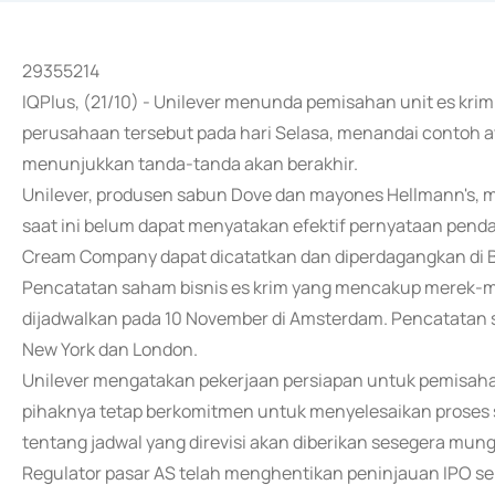
29355214
IQPlus, (21/10) - Unilever menunda pemisahan unit es k
perusahaan tersebut pada hari Selasa, menandai contoh 
menunjukkan tanda-tanda akan berakhir.
Unilever, produsen sabun Dove dan mayones Hellmann's, 
saat ini belum dapat menyatakan efektif pernyataan pen
Cream Company dapat dicatatkan dan diperdagangkan di B
Pencatatan saham bisnis es krim yang mencakup merek-mer
dijadwalkan pada 10 November di Amsterdam. Pencatatan
New York dan London.
Unilever mengatakan pekerjaan persiapan untuk pemisahan
pihaknya tetap berkomitmen untuk menyelesaikan proses s
tentang jadwal yang direvisi akan diberikan sesegera mung
Regulator pasar AS telah menghentikan peninjauan IPO se