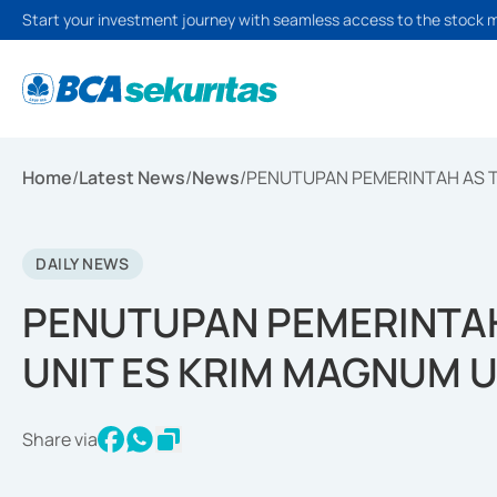
Start your investment journey with seamless access to the stock 
Home
/
Latest News
/
News
/
PENUTUPAN PEMERINTAH AS T
DAILY NEWS
PENUTUPAN PEMERINTA
UNIT ES KRIM MAGNUM 
Share via