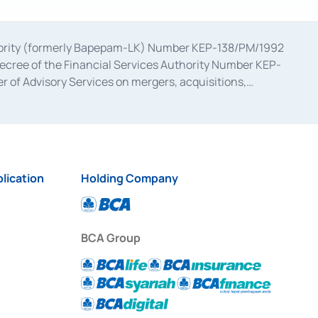
uthority (formerly Bapepam-LK) Number KEP-138/PM/1992
decree of the Financial Services Authority Number KEP-
 of Advisory Services on mergers, acquisitions,
bruary 28, 2014, a business license as a provider of
ial Services Authority Number S-67/PM.21/2017 dated
ementation of Certificate of Deposit Transactions in the
ion for the Issuance, Transaction, and Administration and
lication
Holding Company
BCA Group