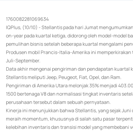
1760082281069634
IQPlus, (10/10) - Stellantis pada hari Jumat mengumumka
on-year pada kuartal ketiga, didorong oleh model-model 
pemulihan bisnis setelah beberapa kuartal mengalami pe
Produsen mobil Prancis-Italia-Amerika ini memperkirakan t
Juli-September.
Data akhir mengenai pengiriman dan pendapatan kuartal ket
Stellantis meliputi Jeep, Peugeot, Fiat, Opel, dan Ram.
Pengiriman di Amerika Utara melonjak 35% menjadi 403.0
1500 bertenaga V8 dan normalisasi tingkat inventaris set
perusahaan tersebut dalam sebuah pernyataan.
Kinerja ini menunjukkan bahwa Stellantis, yang sejak Juni
meraih momentum, khususnya di salah satu pasar terpentin
kelebihan inventaris dan transisi model yang membebani v