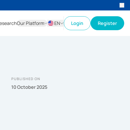
esearch
Our Platform
EN
Login
Register
ID
EN
PUBLISHED ON
10 October 2025