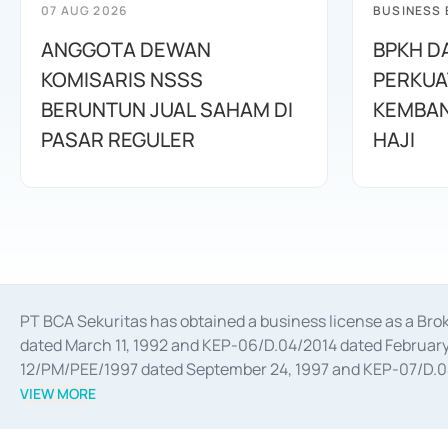
07 AUG 2026
BUSINESS
ANGGOTA DEWAN
BPKH D
KOMISARIS NSSS
PERKUA
BERUNTUN JUAL SAHAM DI
KEMBAN
PASAR REGULER
HAJI
PT BCA Sekuritas has obtained a business license as a Br
dated March 11, 1992 and KEP-06/D.04/2014 dated February 
12/PM/PEE/1997 dated September 24, 1997 and KEP-07/D.04/2
divestments, and joint ventures based on the decree of the
VIEW MORE
Advisory Services for mergers, acquisitions, divestments, 
February 3, 2017, and several other business licenses from