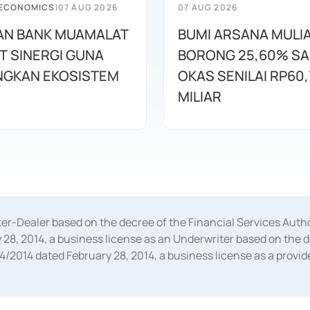
 ECONOMICS
|
07 AUG 2026
07 AUG 2026
AN BANK MUAMALAT
BUMI ARSANA MULI
T SINERGI GUNA
BORONG 25,60% S
GKAN EKOSISTEM
OKAS SENILAI RP60,
MILIAR
oker-Dealer based on the decree of the Financial Services A
28, 2014, a business license as an Underwriter based on the 
014 dated February 28, 2014, a business license as a provider
 Financial Services Authority Number S-67/PM.21/2014 dated Fe
and joint ventures based on the decision letter of the Financ
 Bank Indonesia, among others as an Intermediary for the Impl