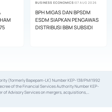
BUSINESS ECONOMICS
|
07 AUG 2026
A
BPH MIGAS DAN BPSDM
AHAM
ESDM SIAPKAN PENGAWAS
75
DISTRIBUSI BBM SUBSIDI
uthority (formerly Bapepam-LK) Number KEP-138/PM/1992
decree of the Financial Services Authority Number KEP-
 of Advisory Services on mergers, acquisitions,
bruary 28, 2014, a business license as a provider of
ial Services Authority Number S-67/PM.21/2017 dated
ementation of Certificate of Deposit Transactions in the