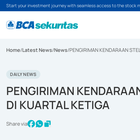
Start your investment journey with seamless access to the stock 
Home
/
Latest News
/
News
/
PENGIRIMAN KENDARAAN STELL
DAILY NEWS
PENGIRIMAN KENDARAAN
DI KUARTAL KETIGA
Share via