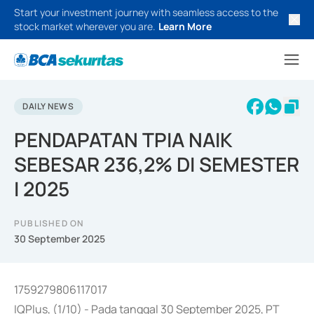
Start your investment journey with seamless access to the
stock market wherever you are.
Learn More
DAILY NEWS
PENDAPATAN TPIA NAIK
SEBESAR 236,2% DI SEMESTER
I 2025
PUBLISHED ON
30 September 2025
1759279806117017
IQPlus, (1/10) - Pada tanggal 30 September 2025, PT