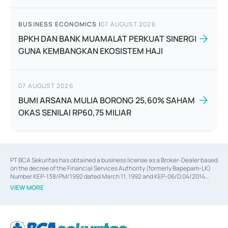
BUSINESS ECONOMICS
|
07 AUGUST 2026
BPKH DAN BANK MUAMALAT PERKUAT SINERGI
GUNA KEMBANGKAN EKOSISTEM HAJI
07 AUGUST 2026
BUMI ARSANA MULIA BORONG 25,60% SAHAM
OKAS SENILAI RP60,75 MILIAR
PT BCA Sekuritas has obtained a business license as a Broker-Dealer based
on the decree of the Financial Services Authority (formerly Bapepam-LK)
Number KEP-138/PM/1992 dated March 11, 1992 and KEP-06/D.04/2014
dated February 28, 2014, a business license as an Underwriter based on the
VIEW MORE
decree of the Financial Services Authority Number KEP-12/PM/PEE/1997
dated September 24, 1997 and KEP-07/D.04/2014 dated February 28, 2014,
a business license as a provider of Advisory Services on mergers,
acquisitions, divestments, and joint ventures based on the decree of the
Financial Services Authority Number S-67/PM.21/2014 dated February 28,