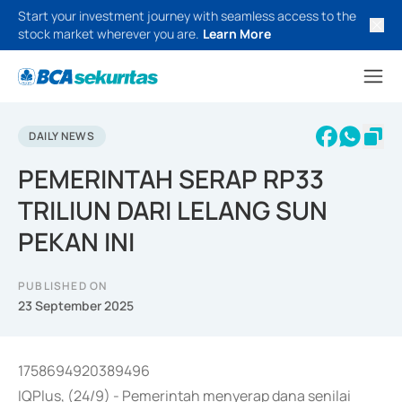
Start your investment journey with seamless access to the
stock market wherever you are.
Learn More
DAILY NEWS
PEMERINTAH SERAP RP33
TRILIUN DARI LELANG SUN
PEKAN INI
PUBLISHED ON
23 September 2025
1758694920389496
IQPlus, (24/9) - Pemerintah menyerap dana senilai