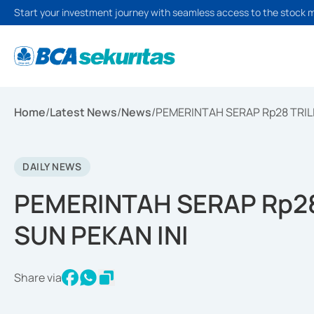
Start your investment journey with seamless access to the stock 
Home
/
Latest News
/
News
/
PEMERINTAH SERAP Rp28 TRILI
DAILY NEWS
PEMERINTAH SERAP Rp28
SUN PEKAN INI
Share via