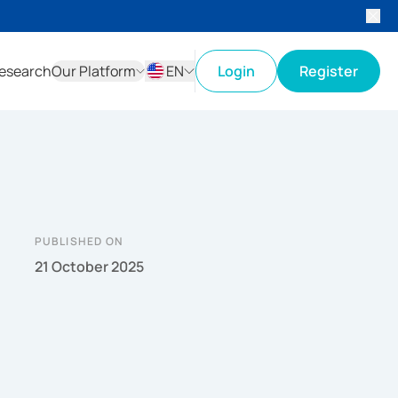
esearch
Our Platform
EN
Login
Register
ID
EN
PUBLISHED ON
21 October 2025