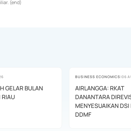
iar. (end)
26
BUSINESS ECONOMICS
|
06 A
AH GELAR BULAN
AIRLANGGA: RKAT
I RIAU
DANANTARA DIREVIS
MENYESUAIKAN DSI
DDMF