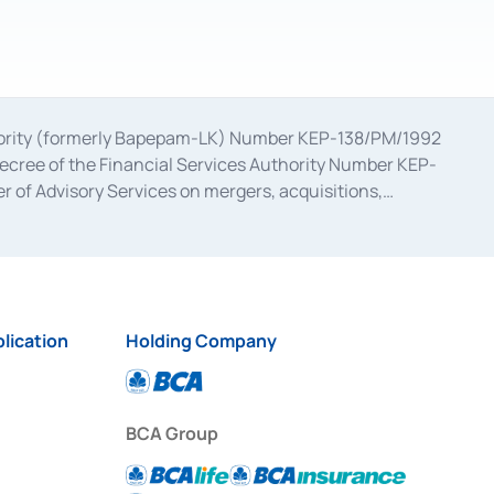
uthority (formerly Bapepam-LK) Number KEP-138/PM/1992
decree of the Financial Services Authority Number KEP-
 of Advisory Services on mergers, acquisitions,
bruary 28, 2014, a business license as a provider of
ial Services Authority Number S-67/PM.21/2017 dated
ementation of Certificate of Deposit Transactions in the
ion for the Issuance, Transaction, and Administration and
lication
Holding Company
BCA Group