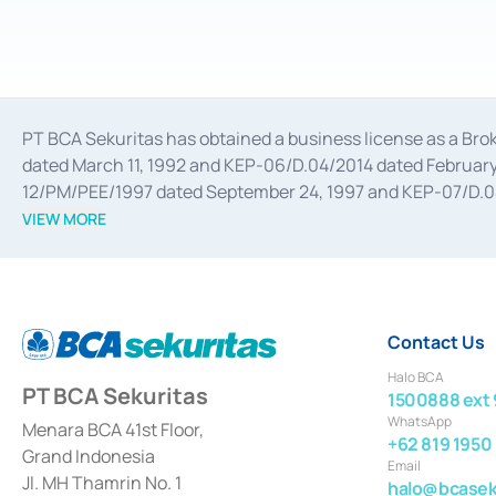
PT BCA Sekuritas has obtained a business license as a Br
dated March 11, 1992 and KEP-06/D.04/2014 dated February 
12/PM/PEE/1997 dated September 24, 1997 and KEP-07/D.04/2
divestments, and joint ventures based on the decree of the
VIEW MORE
Advisory Services for mergers, acquisitions, divestments, 
February 3, 2017, and several other business licenses from
Money Market whose license was issued in 2017 and other b
Settlement of Commercial Paper Transactions whose licens
Contact Us
Halo BCA
PT BCA Sekuritas
1500888 ext 
WhatsApp
Menara BCA 41st Floor,
+62 819 1950
Grand Indonesia
Email
Jl. MH Thamrin No. 1
halo@bcaseku