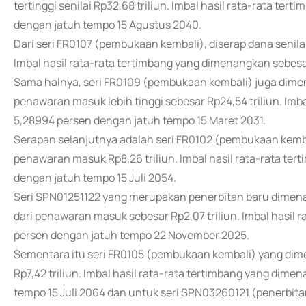
tertinggi senilai Rp32,68 triliun. Imbal hasil rata-rata te
dengan jatuh tempo 15 Agustus 2040.
Dari seri FR0107 (pembukaan kembali), diserap dana senilai
Imbal hasil rata-rata tertimbang yang dimenangkan sebes
Sama halnya, seri FR0109 (pembukaan kembali) juga dime
penawaran masuk lebih tinggi sebesar Rp24,54 triliun. Imb
5,28994 persen dengan jatuh tempo 15 Maret 2031.
Serapan selanjutnya adalah seri FR0102 (pembukaan kemba
penawaran masuk Rp8,26 triliun. Imbal hasil rata-rata t
dengan jatuh tempo 15 Juli 2054.
Seri SPN01251122 yang merupakan penerbitan baru dimenan
dari penawaran masuk sebesar Rp2,07 triliun. Imbal hasil
persen dengan jatuh tempo 22 November 2025.
Sementara itu seri FR0105 (pembukaan kembali) yang dime
Rp7,42 triliun. Imbal hasil rata-rata tertimbang yang dime
tempo 15 Juli 2064 dan untuk seri SPN03260121 (penerbi