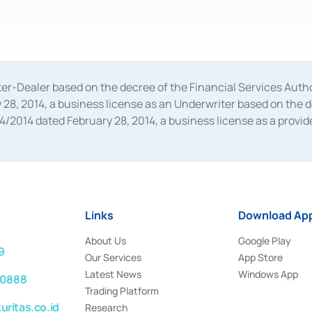
oker-Dealer based on the decree of the Financial Services A
28, 2014, a business license as an Underwriter based on the 
014 dated February 28, 2014, a business license as a provider
 Financial Services Authority Number S-67/PM.21/2014 dated Fe
and joint ventures based on the decision letter of the Financ
 Bank Indonesia, among others as an Intermediary for the Impl
usiness licenses from Bank Indonesia as a Supporting Institut
e was issued in 2018.
Links
Download App
About Us
Google Play
9
Our Services
App Store
Latest News
Windows App
 0888
Trading Platform
ritas.co.id
Research