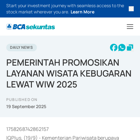
Start your investment journey with seamless access to the
stock market wherever you are.
Learn More
DAILY NEWS
PEMERINTAH PROMOSIKAN
LAYANAN WISATA KEBUGARAN
LEWAT WIW 2025
PUBLISHED ON
19 September 2025
1758268742862157
IQPlus, (19/9) - Kementerian Pariwisata berupaya