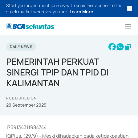
Start your investment journey with seamless access to the
stock market wherever you are.
Learn More
DAILY NEWS
PEMERINTAH PERKUAT
SINERGI TPIP DAN TPID DI
KALIMANTAN
PUBLISHED ON
29 September 2025
1759134311984744
IQPlus, (29/9) - Meski dihadapkan pada ketidakpastian