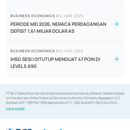
BUSINESS ECONOMICS
|
30 JUNE 2026
PERIODE MEI 2026, NERACA PERDAGANGAN
DEFISIT 1,61 MILIAR DOLAR AS
BUSINESS ECONOMICS
|
30 JUNE 2026
IHSG SESI I DITUTUP MENGUAT 47 POIN DI
LEVEL 5.690
PT BCA Sekuritas has obtained a business license as a Broker-Dealer based
on the decree of the Financial Services Authority (formerly Bapepam-LK)
Number KEP-138/PM/1992 dated March 11, 1992 and KEP-06/D.04/2014
dated February 28, 2014, a business license as an Underwriter based on the
VIEW MORE
decree of the Financial Services Authority Number KEP-12/PM/PEE/1997
dated September 24, 1997 and KEP-07/D.04/2014 dated February 28, 2014,
a business license as a provider of Advisory Services on mergers,
acquisitions, divestments, and joint ventures based on the decree of the