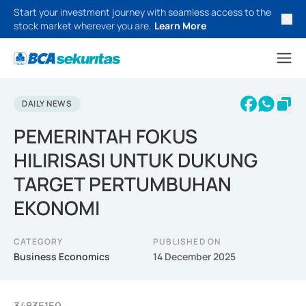
Start your investment journey with seamless access to the
stock market wherever you are.
Learn More
DAILY NEWS
PEMERINTAH FOKUS
HILIRISASI UNTUK DUKUNG
TARGET PERTUMBUHAN
EKONOMI
CATEGORY
PUBLISHED ON
Business Economics
14 December 2025