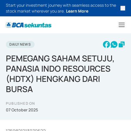
Start your investment journey with seamless access to the
stock market wherever you are.
Learn More
DAILY NEWS
PEMEGANG SAHAM SETUJU,
PANASIA INDO RESOURCES
(HDTX) HENGKANG DARI
BURSA
PUBLISHED ON
07 October 2025