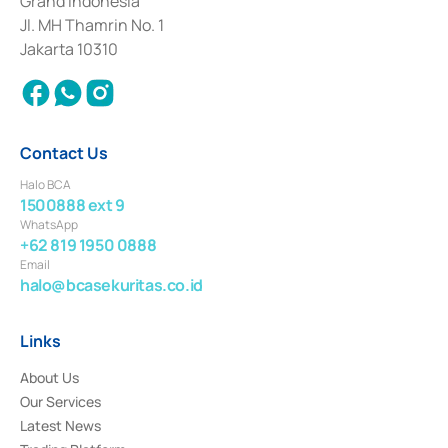
Grand Indonesia
2017 and other business licenses from Bank Indonesia as a Supporting
Institution for the Issuance, Transaction, and Administration and
Jl. MH Thamrin No. 1
Settlement of Commercial Paper Transactions whose license was issued in
Jakarta 10310
2018.
Contact Us
Halo BCA
1500888 ext 9
WhatsApp
+62 819 1950 0888
Email
halo@bcasekuritas.co.id
Links
About Us
Our Services
Latest News