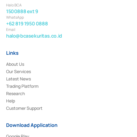
Halo BCA
1500888 ext 9
WhatsApp
+62 819 1950 0888
Email
halo@bcasekuritas.co.id
Links
About Us
Our Services
Latest News
Trading Platform
Research
Help
Customer Support
Download Application
Google Play