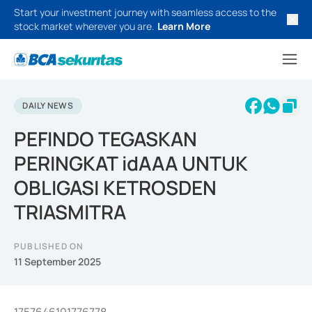
Start your investment journey with seamless access to the
stock market wherever you are.
Learn More
DAILY NEWS
PEFINDO TEGASKAN
PERINGKAT idAAA UNTUK
OBLIGASI KETROSDEN
TRIASMITRA
PUBLISHED ON
11 September 2025