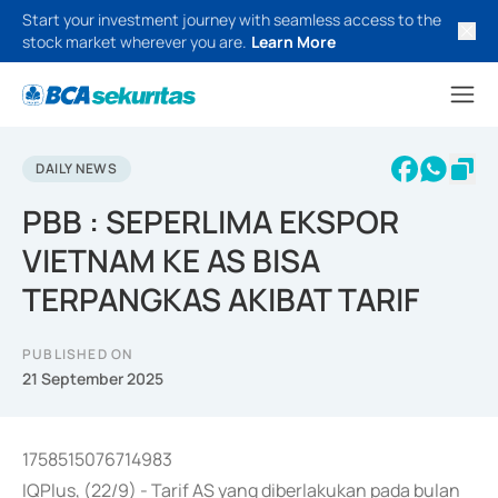
Start your investment journey with seamless access to the
stock market wherever you are.
Learn More
DAILY NEWS
PBB : SEPERLIMA EKSPOR
VIETNAM KE AS BISA
TERPANGKAS AKIBAT TARIF
PUBLISHED ON
21 September 2025
1758515076714983
IQPlus, (22/9) - Tarif AS yang diberlakukan pada bulan