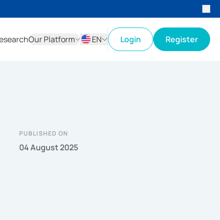
esearch
Our Platform
EN
Login
Register
ID
EN
PUBLISHED ON
04 August 2025