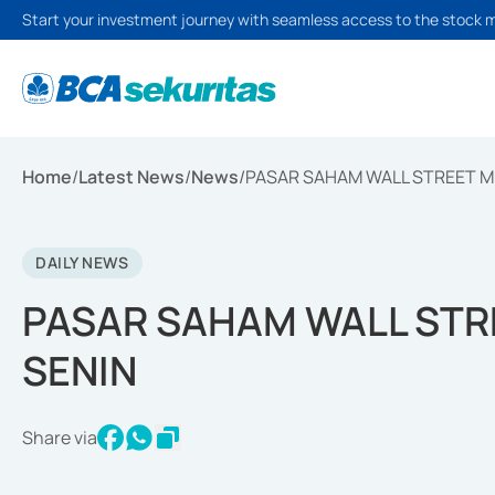
Start your investment journey with seamless access to the stock 
Home
/
Latest News
/
News
/
PASAR SAHAM WALL STREET M
DAILY NEWS
PASAR SAHAM WALL STR
SENIN
Share via