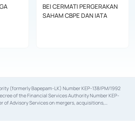
AGA
BEI CERMATI PERGERAKAN
SAHAM CBPE DAN IATA
uthority (formerly Bapepam-LK) Number KEP-138/PM/1992
decree of the Financial Services Authority Number KEP-
 of Advisory Services on mergers, acquisitions,
bruary 28, 2014, a business license as a provider of
ial Services Authority Number S-67/PM.21/2017 dated
ementation of Certificate of Deposit Transactions in the
ion for the Issuance, Transaction, and Administration and