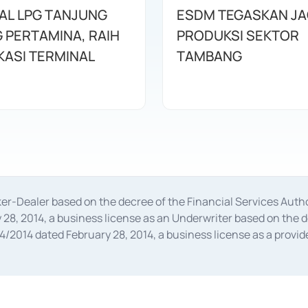
AL LPG TANJUNG
ESDM TEGASKAN J
 PERTAMINA, RAIH
PRODUKSI SEKTOR
KASI TERMINAL
TAMBANG
oker-Dealer based on the decree of the Financial Services A
28, 2014, a business license as an Underwriter based on the 
014 dated February 28, 2014, a business license as a provider
 Financial Services Authority Number S-67/PM.21/2014 dated Fe
and joint ventures based on the decision letter of the Financ
 Bank Indonesia, among others as an Intermediary for the Impl
usiness licenses from Bank Indonesia as a Supporting Institut