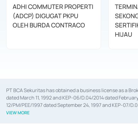
ADHI COMMUTER PROPERTI
TERMIN
(ADCP) DIGUGAT PKPU
SEKONG
OLEH BURDA CONTRACO
SERTIFI
HIJAU
PT BCA Sekuritas has obtained a business license as a Br
dated March 11, 1992 and KEP-06/D.04/2014 dated February 
12/PM/PEE/1997 dated September 24, 1997 and KEP-07/D.04/2
divestments, and joint ventures based on the decree of the
VIEW MORE
Advisory Services for mergers, acquisitions, divestments, 
February 3, 2017, and several other business licenses from
Money Market whose license was issued in 2017 and other b