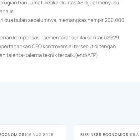
rugian hari Jumat, ketika ekuitas AS dijual menyusul
analis.
dari dua bulan sebelumnya, memangkas hampir 260.000
rian kompensasi "sementara" senilai sekitar US$29
pertahankan CEO kontroversial tersebut di tengah
n talenta-talenta teknik terbaik.(end/AFP)
 ECONOMICS
|
06 AUG 2026
BUSINESS ECONOMICS
|
06 A