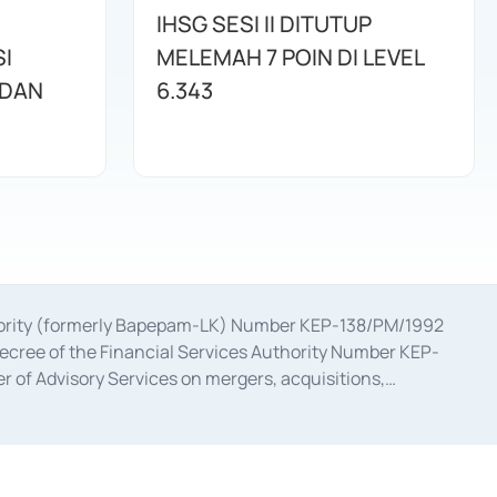
IHSG SESI II DITUTUP
I
MELEMAH 7 POIN DI LEVEL
 DAN
6.343
uthority (formerly Bapepam-LK) Number KEP-138/PM/1992
decree of the Financial Services Authority Number KEP-
 of Advisory Services on mergers, acquisitions,
bruary 28, 2014, a business license as a provider of
ial Services Authority Number S-67/PM.21/2017 dated
ementation of Certificate of Deposit Transactions in the
ion for the Issuance, Transaction, and Administration and