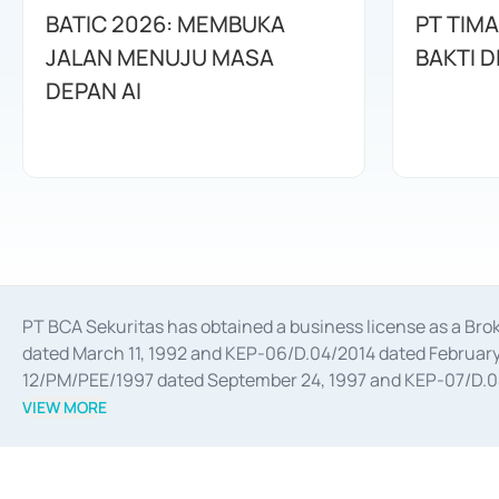
BATIC 2026: MEMBUKA
PT TIM
JALAN MENUJU MASA
BAKTI D
DEPAN AI
PT BCA Sekuritas has obtained a business license as a Br
dated March 11, 1992 and KEP-06/D.04/2014 dated February 
12/PM/PEE/1997 dated September 24, 1997 and KEP-07/D.04/2
divestments, and joint ventures based on the decree of the
VIEW MORE
Advisory Services for mergers, acquisitions, divestments, 
February 3, 2017, and several other business licenses from
Money Market whose license was issued in 2017 and other b