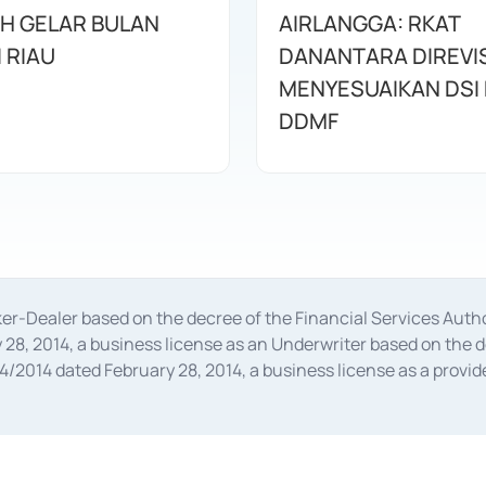
AH GELAR BULAN
AIRLANGGA: RKAT
I RIAU
DANANTARA DIREVIS
MENYESUAIKAN DSI
DDMF
oker-Dealer based on the decree of the Financial Services A
28, 2014, a business license as an Underwriter based on the 
014 dated February 28, 2014, a business license as a provider
 Financial Services Authority Number S-67/PM.21/2014 dated Fe
and joint ventures based on the decision letter of the Financ
 Bank Indonesia, among others as an Intermediary for the Impl
usiness licenses from Bank Indonesia as a Supporting Institut