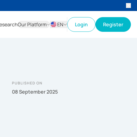
esearch
Our Platform
EN
Login
Register
ID
EN
PUBLISHED ON
08 September 2025