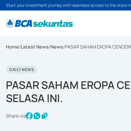
Start your investment journey with seamless access to the stock 
Home
/
Latest News
/
News
/
PASAR SAHAM EROPA CENDERU
DAILY NEWS
PASAR SAHAM EROPA C
SELASA INI.
Share via