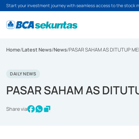
Start your investment journey with seamless access to the stock 
Home
/
Latest News
/
News
/
PASAR SAHAM AS DITUTUP M
DAILY NEWS
PASAR SAHAM AS DITUT
Share via