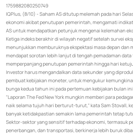
1759882080250749
IQPlus, (8/10) - Saham AS ditutup melemah pada hari Selas
ekonomi akibat penutupan pemerintah, mengamati indikato
AS untuk mendapatkan petunjuk mengenai kelemahan eko
Ketiga indeks berakhir di wilayah negatif setelah survei e
menunjukkan memburuknya ekspektasi masa depan dan men
mendapat sorotan lebih lanjut di tengah pemadaman data 
memperpanjang penutupan pemerintah hingga hari ketuj
Investor harus mengandalkan data sekunder yang diproduk
pembuat kebijakan moneter, untuk mengukur kemungkina
bunga kedua tahun ini pada pertemuan kebijakan bulan ini
"Laporan The Fed New York mungkin memberi para pedaga
naik selama tujuh hari berturut-turut," kata Sam Stovall, k
banyak ketidakpastian semakin lama pemerintah tetap tut
Sektor-sektor yang sensitif terhadap ekonomi, termasu
penerbangan, dan transportasi, berkinerja lebih buruk di