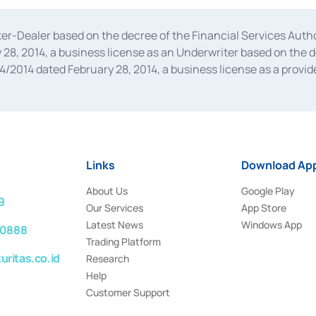
oker-Dealer based on the decree of the Financial Services A
28, 2014, a business license as an Underwriter based on the 
014 dated February 28, 2014, a business license as a provider
 Financial Services Authority Number S-67/PM.21/2014 dated Fe
and joint ventures based on the decision letter of the Financ
 Bank Indonesia, among others as an Intermediary for the Impl
usiness licenses from Bank Indonesia as a Supporting Institut
e was issued in 2018.
Links
Download App
About Us
Google Play
9
Our Services
App Store
Latest News
Windows App
 0888
Trading Platform
ritas.co.id
Research
Help
Customer Support