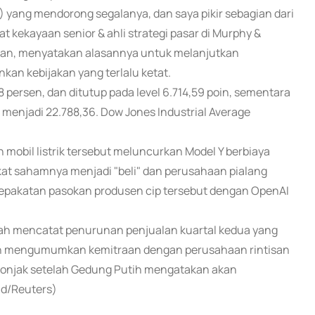
 yang mendorong segalanya, dan saya pikir sebagian dari
 kekayaan senior & ahli strategi pasar di Murphy &
 Miran, menyatakan alasannya untuk melanjutkan
n kebijakan yang terlalu ketat.
 persen, dan ditutup pada level 6.714,59 poin, sementara
menjadi 22.788,36. Dow Jones Industrial Average
obil listrik tersebut meluncurkan Model Y berbiaya
at sahamnya menjadi "beli" dan perusahaan pialang
sepakatan pasokan produsen cip tersebut dengan OpenAI
lah mencatat penurunan penjualan kuartal kedua yang
haan mengumumkan kemitraan dengan perusahaan rintisan
melonjak setelah Gedung Putih mengatakan akan
nd/Reuters)