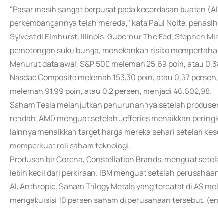
"Pasar masih sangat berpusat pada kecerdasan buatan (AI)
perkembangannya telah mereda," kata Paul Nolte, penasihat
Sylvest di Elmhurst, Illinois. Gubernur The Fed, Stephen
pemotongan suku bunga, menekankan risiko mempertahanka
Menurut data awal, S&P 500 melemah 25,69 poin, atau 0,38
Nasdaq Composite melemah 153,30 poin, atau 0,67 persen, 
melemah 91,99 poin, atau 0,2 persen, menjadi 46.602,98.
Saham Tesla melanjutkan penurunannya setelah produsen m
rendah. AMD menguat setelah Jefferies menaikkan peringk
lainnya menaikkan target harga mereka sehari setelah ke
memperkuat reli saham teknologi.
Produsen bir Corona, Constellation Brands, menguat sete
lebih kecil dari perkiraan. IBM menguat setelah perusa
AI, Anthropic. Saham Trilogy Metals yang tercatat di AS 
mengakuisisi 10 persen saham di perusahaan tersebut. (e