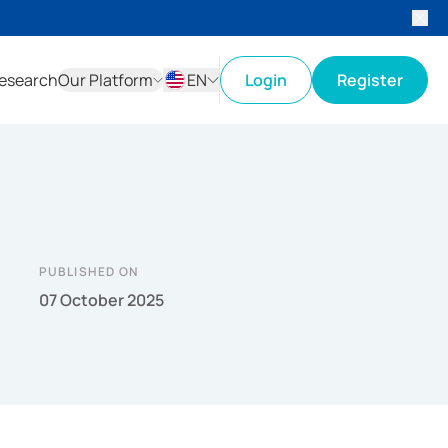
esearch
Our Platform
EN
Login
Register
ID
EN
PUBLISHED ON
07 October 2025