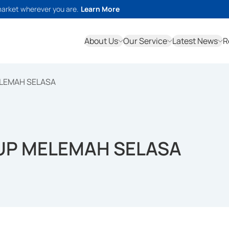
market wherever you are.
Learn More
About Us
Our Service
Latest News
R
ELEMAH SELASA
UP MELEMAH SELASA