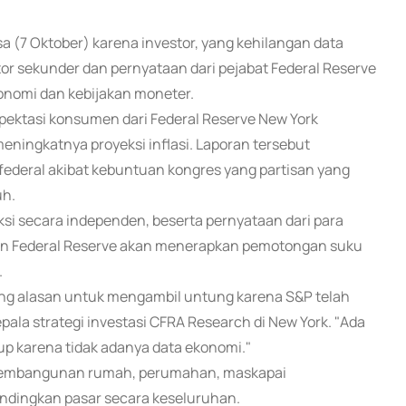
a (7 Oktober) karena investor, yang kehilangan data
r sekunder dan pernyataan dari pejabat Federal Reserve
nomi dan kebijakan moneter.
kspektasi konsumen dari Federal Reserve New York
ingkatnya proyeksi inflasi. Laporan tersebut
federal akibat kebuntuan kongres yang partisan yang
uh.
si secara independen, beserta pernyataan dari para
n Federal Reserve akan menerapkan pemotongan suku
.
ng alasan untuk mengambil untung karena S&P telah
epala strategi investasi CFRA Research di New York. "Ada
up karena tidak adanya data ekonomi."
k pembangunan rumah, perumahan, maskapai
bandingkan pasar secara keseluruhan.