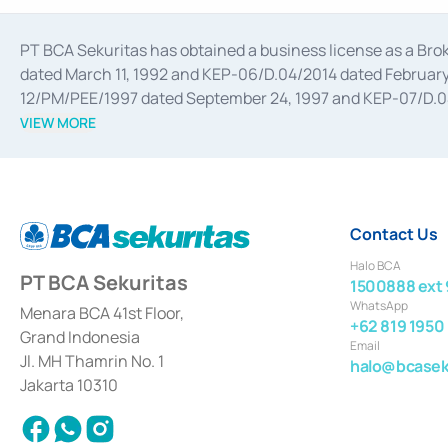
PT BCA Sekuritas has obtained a business license as a Br
dated March 11, 1992 and KEP-06/D.04/2014 dated February 
12/PM/PEE/1997 dated September 24, 1997 and KEP-07/D.04/2
divestments, and joint ventures based on the decree of the
VIEW MORE
Advisory Services for mergers, acquisitions, divestments, 
February 3, 2017, and several other business licenses from
Money Market whose license was issued in 2017 and other b
Settlement of Commercial Paper Transactions whose licens
Contact Us
Halo BCA
PT BCA Sekuritas
1500888 ext 
WhatsApp
Menara BCA 41st Floor,
+62 819 1950
Grand Indonesia
Email
Jl. MH Thamrin No. 1
halo@bcaseku
Jakarta 10310