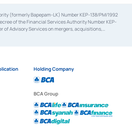
uthority (formerly Bapepam-LK) Number KEP-138/PM/1992
decree of the Financial Services Authority Number KEP-
 of Advisory Services on mergers, acquisitions,
bruary 28, 2014, a business license as a provider of
ial Services Authority Number S-67/PM.21/2017 dated
ementation of Certificate of Deposit Transactions in the
ion for the Issuance, Transaction, and Administration and
lication
Holding Company
BCA Group