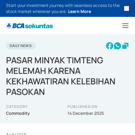
Start your investment journey with seamless access to the
stock market wherever you are.
Learn More
DAILY NEWS
PASAR MINYAK TIMTENG
MELEMAH KARENA
KEKHAWATIRAN KELEBIHAN
PASOKAN
CATEGORY
PUBLISHED ON
Commodity
14 December 2025