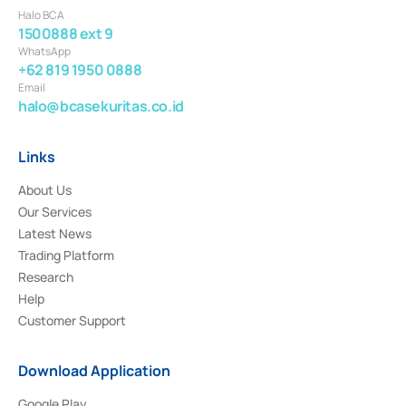
Halo BCA
1500888 ext 9
WhatsApp
+62 819 1950 0888
Email
halo@bcasekuritas.co.id
Links
About Us
Our Services
Latest News
Trading Platform
Research
Help
Customer Support
Download Application
Google Play