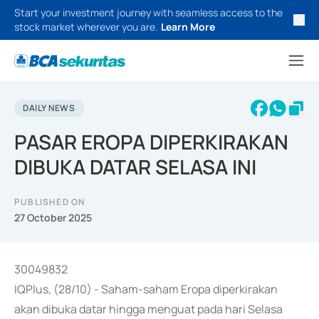
Start your investment journey with seamless access to the
stock market wherever you are.
Learn More
DAILY NEWS
PASAR EROPA DIPERKIRAKAN
DIBUKA DATAR SELASA INI
PUBLISHED ON
27 October 2025
30049832
IQPlus, (28/10) - Saham-saham Eropa diperkirakan
akan dibuka datar hingga menguat pada hari Selasa