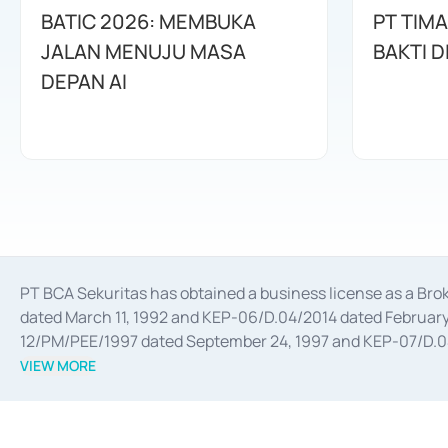
BATIC 2026: MEMBUKA
PT TIM
JALAN MENUJU MASA
BAKTI D
DEPAN AI
PT BCA Sekuritas has obtained a business license as a Br
dated March 11, 1992 and KEP-06/D.04/2014 dated February 
12/PM/PEE/1997 dated September 24, 1997 and KEP-07/D.04/2
divestments, and joint ventures based on the decree of the
VIEW MORE
Advisory Services for mergers, acquisitions, divestments, 
February 3, 2017, and several other business licenses from
Money Market whose license was issued in 2017 and other b