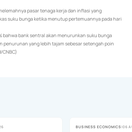
melemahnya pasar tenaga kerja dan inflasi yang
kas suku bunga ketika menutup pertemuannya pada hari
,2% bahwa bank sentral akan menurunkan suku bunga
 penurunan yang lebih tajam sebesar setengah poin
nd/CNBC)
26
BUSINESS ECONOMICS
|
06 A