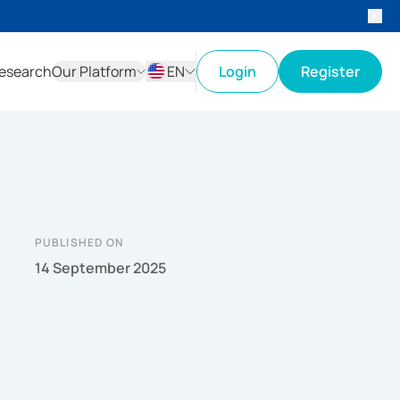
esearch
Our Platform
EN
Login
Register
ID
EN
PUBLISHED ON
14 September 2025