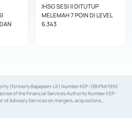
IHSG SESI II DITUTUP
I
MELEMAH 7 POIN DI LEVEL
 DAN
6.343
uthority (formerly Bapepam-LK) Number KEP-138/PM/1992
decree of the Financial Services Authority Number KEP-
 of Advisory Services on mergers, acquisitions,
bruary 28, 2014, a business license as a provider of
ial Services Authority Number S-67/PM.21/2017 dated
ementation of Certificate of Deposit Transactions in the
ion for the Issuance, Transaction, and Administration and