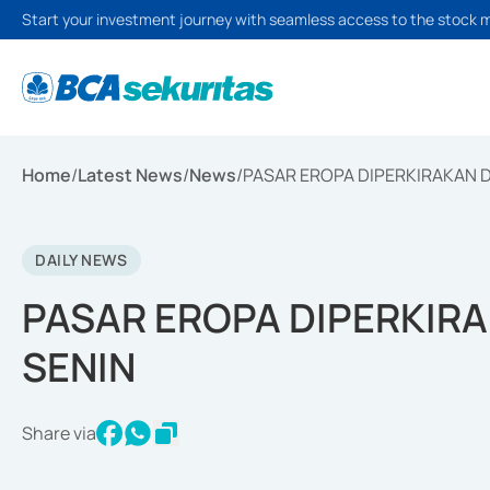
Start your investment journey with seamless access to the stock 
Home
/
Latest News
/
News
/
PASAR EROPA DIPERKIRAKAN 
DAILY NEWS
PASAR EROPA DIPERKIR
SENIN
Share via