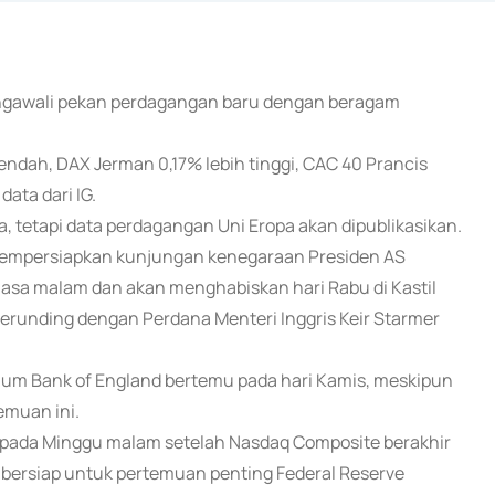
mengawali pekan perdagangan baru dengan beragam
 rendah, DAX Jerman 0,17% lebih tinggi, CAC 40 Prancis
data dari IG.
, tetapi data perdagangan Uni Eropa akan dipublikasikan.
g mempersiapkan kunjungan kenegaraan Presiden AS
elasa malam dan akan menghabiskan hari Rabu di Kastil
erunding dengan Perdana Menteri Inggris Keir Starmer
ebelum Bank of England bertemu pada hari Kamis, meskipun
emuan ini.
ah pada Minggu malam setelah Nasdaq Composite berakhir
r bersiap untuk pertemuan penting Federal Reserve