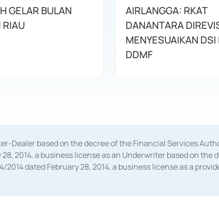
AH GELAR BULAN
AIRLANGGA: RKAT
I RIAU
DANANTARA DIREVIS
MENYESUAIKAN DSI
DDMF
oker-Dealer based on the decree of the Financial Services A
28, 2014, a business license as an Underwriter based on the 
014 dated February 28, 2014, a business license as a provider
 Financial Services Authority Number S-67/PM.21/2014 dated Fe
and joint ventures based on the decision letter of the Financ
 Bank Indonesia, among others as an Intermediary for the Impl
usiness licenses from Bank Indonesia as a Supporting Institut