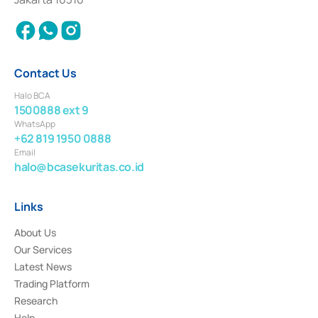
2018.
Contact Us
Halo BCA
1500888 ext 9
WhatsApp
+62 819 1950 0888
Email
halo@bcasekuritas.co.id
Links
About Us
Our Services
Latest News
Trading Platform
Research
Help