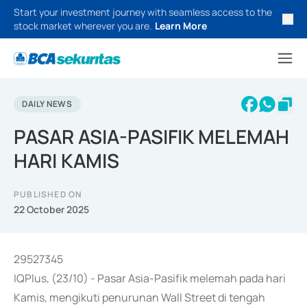
Start your investment journey with seamless access to the
stock market wherever you are.
Learn More
DAILY NEWS
PASAR ASIA-PASIFIK MELEMAH
HARI KAMIS
PUBLISHED ON
22 October 2025
29527345
IQPlus, (23/10) - Pasar Asia-Pasifik melemah pada hari
Kamis, mengikuti penurunan Wall Street di tengah