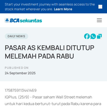
Start your investment journey with seamless access to the
stock market wherever you are.
Learn More
DAILY NEWS
PASAR AS KEMBALI DITUTUP
MELEMAH PADA RABU
PUBLISHED ON
24 September 2025
1758759113441469
IQPlus, (25/9) - Pasar saham Wall Street melemah
untuk hari kedua berturut-turut pada Rabu karena para