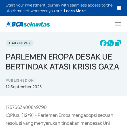
Start your investment journey with seamless access to the
stock market wherever you are.
Learn More
DAILY NEWS
PARLEMEN EROPA DESAK UE
BERTINDAK ATASI KRISIS GAZA
PUBLISHED ON
12 September 2025
1757663400849790
IQPlus, (12/9) - Parlemen Eropa mengadopsi sebuah
resolusi yang menyerukan tindakan mendesak Uni