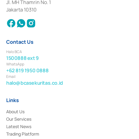
Institution for the Issuance, Transaction, and Administration and
Jl. MH Thamrin No. 1
Settlement of Commercial Paper Transactions whose license was issued in
Jakarta 10310
2018.
Contact Us
Halo BCA
1500888 ext 9
WhatsApp
+62 819 1950 0888
Email
halo@bcasekuritas.co.id
Links
About Us
Our Services
Latest News
Trading Platform