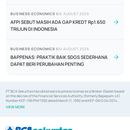
BUSINESS ECONOMICS
|
05 AUGUST 2026
AFPI SEBUT MASIH ADA GAP KREDT Rp1.650
TRILIUN DI INDONESIA
BUSINESS ECONOMICS
|
05 AUGUST 2026
BAPPENAS: PRAKTIK BAIK SDGS SEDERHANA
DAPAT BERI PERUBAHAN PENTING
PT BCA Sekuritas has obtained a business license as a Broker-Dealer based
on the decree of the Financial Services Authority (formerly Bapepam-LK)
Number KEP-138/PM/1992 dated March 11, 1992 and KEP-06/D.04/2014
dated February 28, 2014, a business license as an Underwriter based on the
VIEW MORE
decree of the Financial Services Authority Number KEP-12/PM/PEE/1997
dated September 24, 1997 and KEP-07/D.04/2014 dated February 28, 2014,
a business license as a provider of Advisory Services on mergers,
acquisitions, divestments, and joint ventures based on the decree of the
Financial Services Authority Number S-67/PM.21/2014 dated February 28,