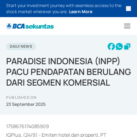
Start your investment journey with seamless access to the
stock market wherever you are.
Learn More
DAILY NEWS
PARADISE INDONESIA (INPP)
PACU PENDAPATAN BERULANG
DARI SEGMEN KOMERSIAL
PUBLISHED ON
23 September 2025
1758676174085909
IQPlus, (24/9) - Emiten hotel dan properti, PT