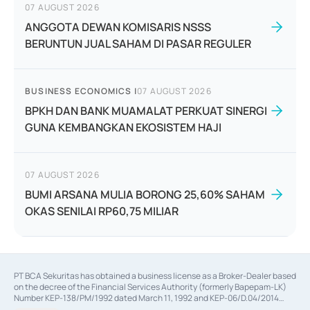
07 AUGUST 2026
ANGGOTA DEWAN KOMISARIS NSSS
BERUNTUN JUAL SAHAM DI PASAR REGULER
BUSINESS ECONOMICS
|
07 AUGUST 2026
BPKH DAN BANK MUAMALAT PERKUAT SINERGI
GUNA KEMBANGKAN EKOSISTEM HAJI
07 AUGUST 2026
BUMI ARSANA MULIA BORONG 25,60% SAHAM
OKAS SENILAI RP60,75 MILIAR
PT BCA Sekuritas has obtained a business license as a Broker-Dealer based
on the decree of the Financial Services Authority (formerly Bapepam-LK)
Number KEP-138/PM/1992 dated March 11, 1992 and KEP-06/D.04/2014
dated February 28, 2014, a business license as an Underwriter based on the