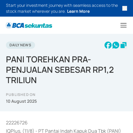
Start your investment journey with seamless access to the
stock market wherever you are.
Learn More
DAILY NEWS
PANI TOREHKAN PRA-
PENJUALAN SEBESAR RP1,2
TRILIUN
PUBLISHED ON
10 August 2025
22226726
IQPlus, (11/8) - PT Pantai Indah Kapuk Dua Tbk (PANI)